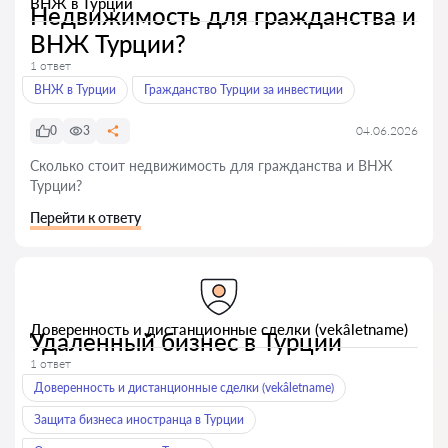
ВНЖ в Турции
Недвижимость для гражданства и
ВНЖ Турции?
1 ответ
ВНЖ в Турции
Гражданство Турции за инвестиции
0
3
04.06.2026
Сколько стоит недвижимость для гражданства и ВНЖ
Турции?
Перейти к ответу
Доверенность и дистанционные сделки (vekâletname)
Удаленный бизнес в Турции
1 ответ
Доверенность и дистанционные сделки (vekâletname)
Защита бизнеса иностранца в Турции