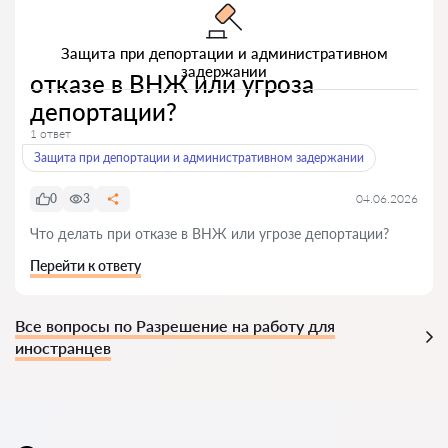
Защита при депортации и административном
задержании
отказе в ВНЖ или угроза
депортации?
1 ответ
Защита при депортации и административном задержании
0
3
04.06.2026
Что делать при отказе в ВНЖ или угрозе депортации?
Перейти к ответу
Все вопросы по Разрешение на работу для
иностранцев