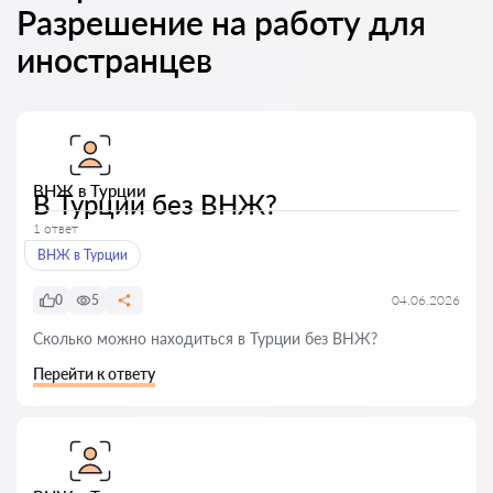
Разрешение на работу для
иностранцев
ВНЖ в Турции
В Турции без ВНЖ?
1 ответ
ВНЖ в Турции
0
5
04.06.2026
Сколько можно находиться в Турции без ВНЖ?
Перейти к ответу