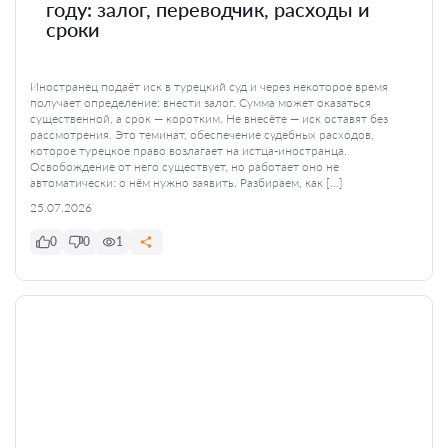
году: залог, переводчик, расходы и
сроки
Иностранец подаёт иск в турецкий суд и через некоторое время
получает определение: внести залог. Сумма может оказаться
существенной, а срок — коротким. Не внесёте — иск оставят без
рассмотрения. Это теминат, обеспечение судебных расходов,
которое турецкое право возлагает на истца-иностранца.
Освобождение от него существует, но работает оно не
автоматически: о нём нужно заявить. Разбираем, как […]
25.07.2026
0
0
1