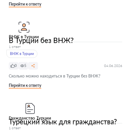
Перейти к ответу
ВНЖ в Турции
В Турции без ВНЖ?
1 ответ
ВНЖ в Турции
0
5
04.06.2026
Сколько можно находиться в Турции без ВНЖ?
Перейти к ответу
Гражданство Турции
Турецкий язык для гражданства?
1 ответ