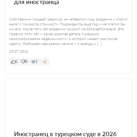
для иностранца
Собственник продаёт квартиру на четвёртом году владения и платит
налог с прироста стоимости. Подождал бы ещё год — не платил бы
ничего: после пяти лет владения прирост не облагается вовсе. Это
правило пяти лет — самая дорогая деталь турецкого
налогообложения недвижимости, о которой узнают уже после
сделки. Разбираем два разных налога — с аренды и […]
25.07.2026
0
0
1
Иностранец в турецком суде в 2026