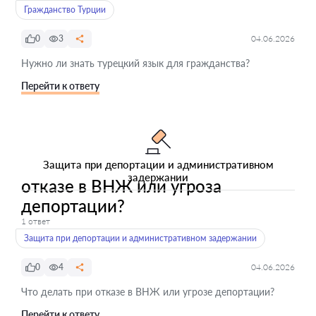
Гражданство Турции
0
3
04.06.2026
Нужно ли знать турецкий язык для гражданства?
Перейти к ответу
Защита при депортации и административном
задержании
отказе в ВНЖ или угроза
депортации?
1 ответ
Защита при депортации и административном задержании
0
4
04.06.2026
Что делать при отказе в ВНЖ или угрозе депортации?
Перейти к ответу