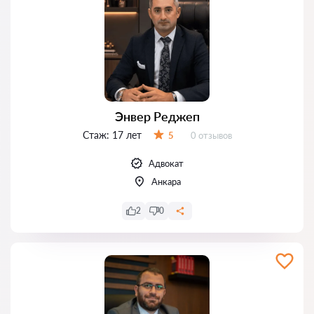
Энвер Реджеп
Стаж:
17 лет
Отзывов:
5
0 отзывов
Оценка:
Адвокат
Анкара
2
0