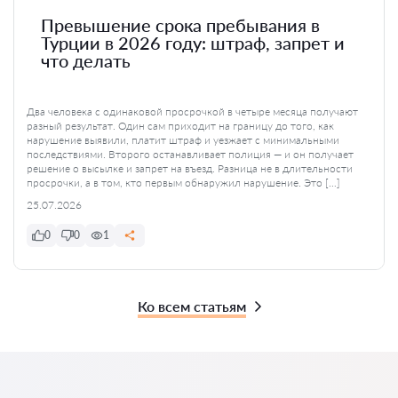
Превышение срока пребывания в
Турции в 2026 году: штраф, запрет и
что делать
Два человека с одинаковой просрочкой в четыре месяца получают
разный результат. Один сам приходит на границу до того, как
нарушение выявили, платит штраф и уезжает с минимальными
последствиями. Второго останавливает полиция — и он получает
решение о высылке и запрет на въезд. Разница не в длительности
просрочки, а в том, кто первым обнаружил нарушение. Это […]
25.07.2026
0
0
1
Ко всем статьям