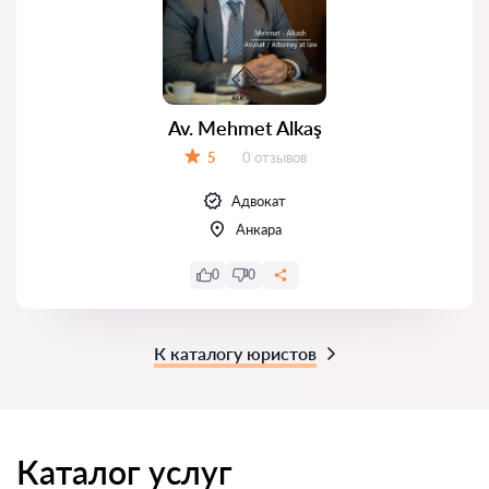
Av. Mehmet Alkaş
Отзывов:
5
0 отзывов
Оценка:
Адвокат
Анкара
0
0
К каталогу юристов
Каталог услуг