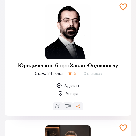
Юридическое бюро Хакан Юнджюоглу
Стаж:
24 года
Отзывов:
5
0 отзывов
Оценка:
Адвокат
Анкара
1
0