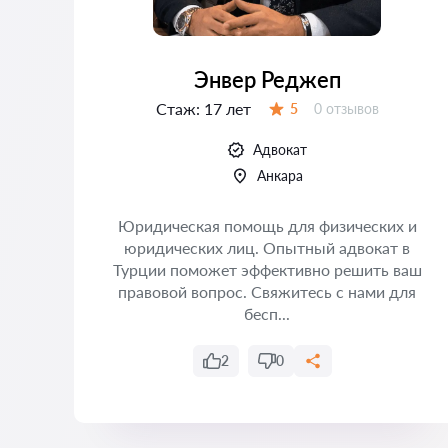
Энвер Реджеп
Стаж:
17 лет
Отзывов:
5
0 отзывов
Оценка:
Адвокат
Анкара
 —
Юридическая помощь для физических и
юридических лиц. Опытный адвокат в
Турции поможет эффективно решить ваш
а
правовой вопрос. Свяжитесь с нами для
бесп...
2
0