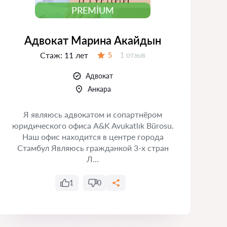
PREMIUM
Адвокат Марина Акайдын
Стаж:
11 лет
Отзывов:
5
1 отзыв
Оценка:
Адвокат
Анкара
Я являюсь адвокатом и сопартнёром
юридического офиса A&K Avukatlık Bürosu.
Наш офис находится в центре города
Стамбул Являюсь гражданкой 3-х стран
Л...
1
0