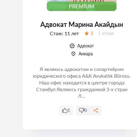
PREMIUM
Адвокат Марина Акайдын
Стаж:
11 лет
Отзывов:
5
1 отзыв
Оценка:
Адвокат
Анкара
 —
Я являюсь адвокатом и сопартнёром
юридического офиса A&K Avukatlık Bürosu.
Наш офис находится в центре города
а
Стамбул Являюсь гражданкой 3-х стран
Л...
1
0