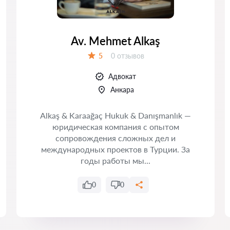
Av. Mehmet Alkaş
Отзывов:
5
0 отзывов
Оценка:
Адвокат
Анкара
Alkaş & Karaağaç Hukuk & Danışmanlık —
юридическая компания с опытом
сопровождения сложных дел и
международных проектов в Турции. За
годы работы мы...
0
0