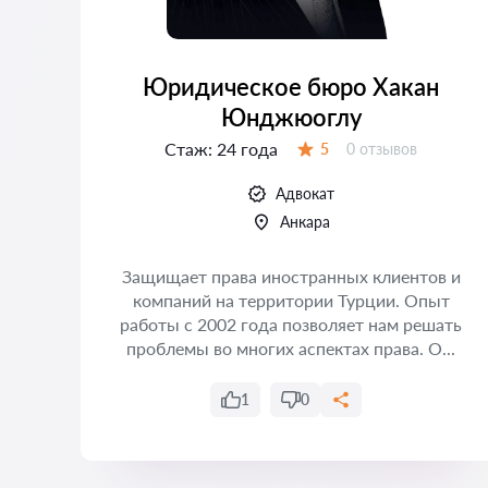
Юридическое бюро Хакан
Юнджюоглу
Стаж:
24 года
Отзывов:
5
0 отзывов
Оценка:
Адвокат
Анкара
 и
в
Защищает права иностранных клиентов и
аш
компаний на территории Турции. Опыт
ля
работы с 2002 года позволяет нам решать
проблемы во многих аспектах права. О...
1
0