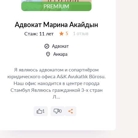
PREMIUM
Адвокат Марина Акайдын
Стаж:
11 лет
Отзывов:
5
1 отзыв
Оценка:
Адвокат
Анкара
Я являюсь адвокатом и сопартнёром
юридического офиса A&K Avukatlık Bürosu.
Наш офис находится в центре города
Т
Стамбул Являюсь гражданкой 3-х стран
Л...
1
0