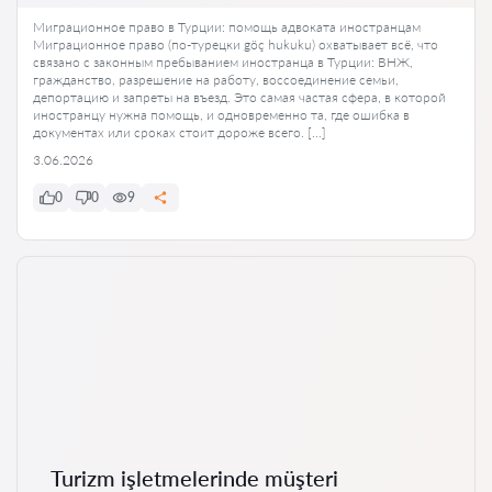
Миграционное право в Турции: помощь адвоката иностранцам
Миграционное право (по-турецки göç hukuku) охватывает всё, что
связано с законным пребыванием иностранца в Турции: ВНЖ,
гражданство, разрешение на работу, воссоединение семьи,
депортацию и запреты на въезд. Это самая частая сфера, в которой
иностранцу нужна помощь, и одновременно та, где ошибка в
документах или сроках стоит дороже всего. […]
3.06.2026
0
0
9
Turizm işletmelerinde müşteri