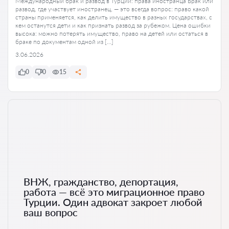
Международный брак и развод в Турции: права иностранца Брак или
развод, где участвует иностранец, — это всегда вопрос: право какой
страны применяется, как делить имущество в разных государствах, с
кем останутся дети и как признать развод за рубежом. Цена ошибки
высока: можно потерять имущество, право на детей или остаться в
браке по документам одной из […]
3.06.2026
0
0
15
ВНЖ, гражданство, депортация,
работа — всё это миграционное право
Турции. Один адвокат закроет любой
ваш вопрос