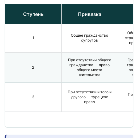
Ступень
Привязка
Оба г
Общее гражданство
1
страны
супругов
прав
При отсутствии общего
Гражд
гражданства — право
гражд
2
общего места
живу
жительства
тур
При отсутствии и того и
Прим
3
другого — турецкое
право