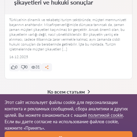
şikayetleri ve hukuki sonuçlar
Türkiye’nin dinamik ve rekabetçi turizm sektöründe, müşteri memnuniyeti
başarının anahtarıdır. Misafirperverliğimizle dünyaca tanınsak da, zaman
zaman müşteri şikayetleri kaçınılmaz bir gerçektir. Ancak önemli olan, bu
şikayetlerin varlığı değil, nasıl yönetildikleridir. Bir şikayetin yanlış ele
alınması, sadece itibarınıza zarar vermekle kalmaz, aynı zamanda ciddi
hukuki sonuçları da beraberinde getirebilir. İşte bu noktada, Turizm
işletmelerinde müşteri şikayetleri […]
16.12.2025
0
0
31
Ко всем статьям
Этот сайт использует файлы cookie для персонализации
контента и рекламных сообщений, сбора аналитики и других
целей. Вы можете ознакомиться с нашей
политикой cookie
.
© 2026 Avukat-tr.com
Если вы даете согласие на использование файлов cookie,
нажмите «Принять».
Правила
Карта
Наша сеть по всему