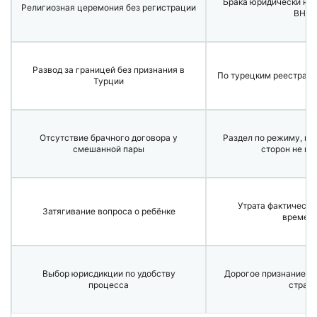
Брака юридически нет;
Религиозная церемония без регистрации
ВНЖ
Развод за границей без признания в
По турецким реестрам 
Турции
Отсутствие брачного договора у
Раздел по режиму, кот
смешанной пары
сторон не в
Утрата фактически
Затягивание вопроса о ребёнке
времен
Выбор юрисдикции по удобству
Дорогое признание р
процесса
стран