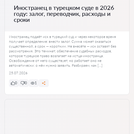
Иностранец в турецком суде в 2026
году: залог, переводчик, расходы и
сроки
Иностранец подаёт иск в турецкий суд и через некоторое время
получает определение: внести залог. Сумма может оказаться
существенной, а срок — коротким. Не внесёте — иск оставят без
рассмотрения. Это теминат, обеспечение судебных расходов,
которое турецкое право возлагает на истца-иностранца.
Освобождение от него существует, но работает оно не
автоматически: о нём нужно заявить. Разбираем, как […]
25.07.2026
0
0
1