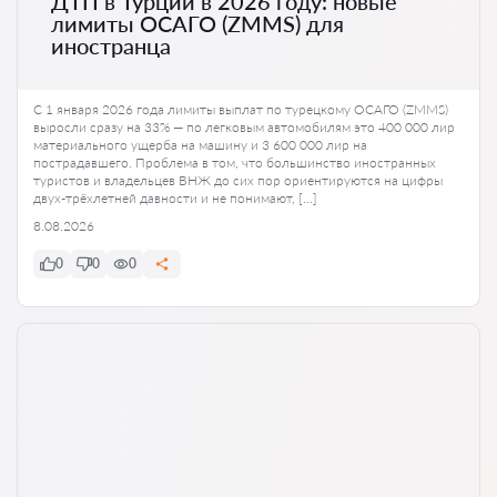
ДТП в Турции в 2026 году: новые
лимиты ОСАГО (ZMMS) для
иностранца
С 1 января 2026 года лимиты выплат по турецкому ОСАГО (ZMMS)
выросли сразу на 33% — по легковым автомобилям это 400 000 лир
материального ущерба на машину и 3 600 000 лир на
пострадавшего. Проблема в том, что большинство иностранных
туристов и владельцев ВНЖ до сих пор ориентируются на цифры
двух-трёхлетней давности и не понимают, […]
8.08.2026
0
0
0