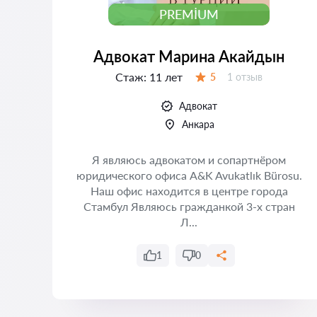
PREMIUM
Адвокат Марина Акайдын
Стаж:
11 лет
Отзывов:
5
1 отзыв
Оценка:
Адвокат
Анкара
Я являюсь адвокатом и сопартнёром
юридического офиса A&K Avukatlık Bürosu.
 и
Наш офис находится в центре города
т
Стамбул Являюсь гражданкой 3-х стран
ать
Л...
..
1
0