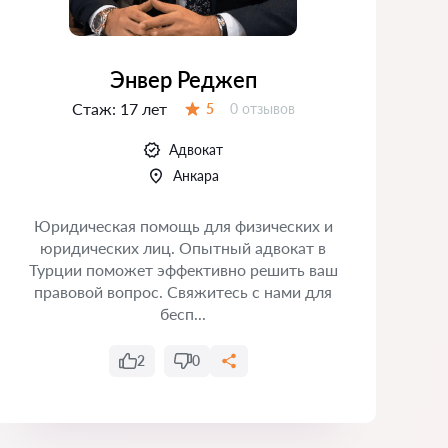
Энвер Реджеп
Стаж:
17 лет
Отзывов:
5
0 отзывов
Оценка:
Адвокат
Анкара
Юридическая помощь для физических и
юридических лиц. Опытный адвокат в
З
Турции поможет эффективно решить ваш
правовой вопрос. Свяжитесь с нами для
р
бесп...
п
2
0