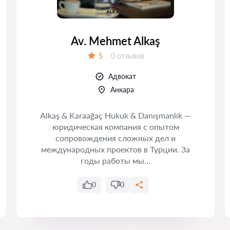
Av. Mehmet Alkaş
Отзывов:
5
0 отзывов
Оценка:
Адвокат
Анкара
Alkaş & Karaağaç Hukuk & Danışmanlık —
юридическая компания с опытом
сопровождения сложных дел и
международных проектов в Турции. За
годы работы мы...
0
0