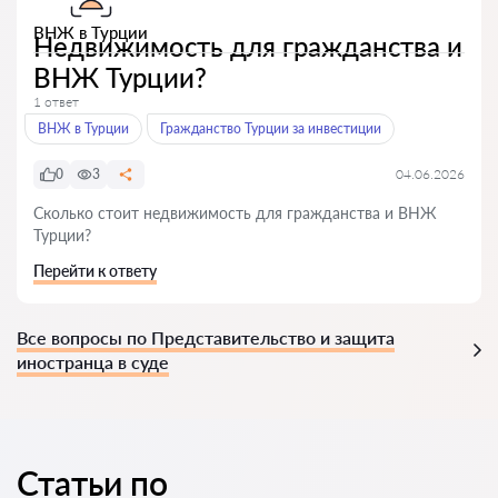
ВНЖ в Турции
Недвижимость для гражданства и
ВНЖ Турции?
1 ответ
ВНЖ в Турции
Гражданство Турции за инвестиции
0
3
04.06.2026
Сколько стоит недвижимость для гражданства и ВНЖ
Турции?
Перейти к ответу
Все вопросы по Представительство и защита
иностранца в суде
Статьи по