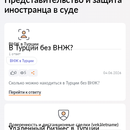
иностранца в суде
ВНЖ в Турции
В Турции без ВНЖ?
1 ответ
ВНЖ в Турции
0
5
04.06.2026
Сколько можно находиться в Турции без ВНЖ?
Перейти к ответу
Доверенность и дистанционные сделки (vekâletname)
Удаленный бизнес в Турции