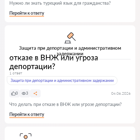
Нужно ли знать турецкий язык для гражданства?
Перейти к ответу
Защита при депортации и административном
задержании
отказе в ВНЖ или угроза
депортации?
1 ответ
Защита при депортации и административном задержании
0
3
04.06.2026
Что делать при отказе в ВНЖ или угрозе депортации?
Перейти к ответу