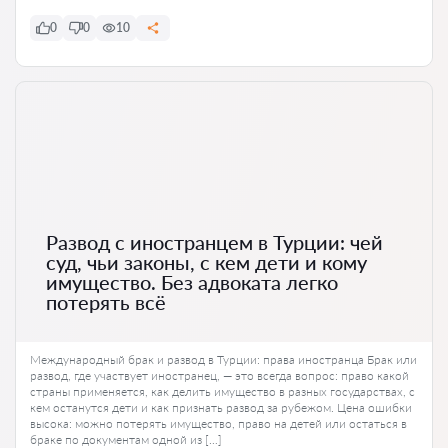
0
0
10
Развод с иностранцем в Турции: чей
суд, чьи законы, с кем дети и кому
имущество. Без адвоката легко
потерять всё
Международный брак и развод в Турции: права иностранца Брак или
развод, где участвует иностранец, — это всегда вопрос: право какой
страны применяется, как делить имущество в разных государствах, с
кем останутся дети и как признать развод за рубежом. Цена ошибки
высока: можно потерять имущество, право на детей или остаться в
браке по документам одной из […]