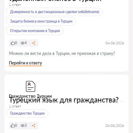
1 ответ
Доверенность и дистанционные сделки (vekâletname)
Защита бизнеса иностранца в Турции
Открытие компании в Турции
0
4
04.06.2026
Можно ли вести дела в Турции, не приезжая в страну?
Перейти к ответу
Гражданство Турции
Турецкий язык для гражданства?
1 ответ
Гражданство Турции
0
3
04.06.2026