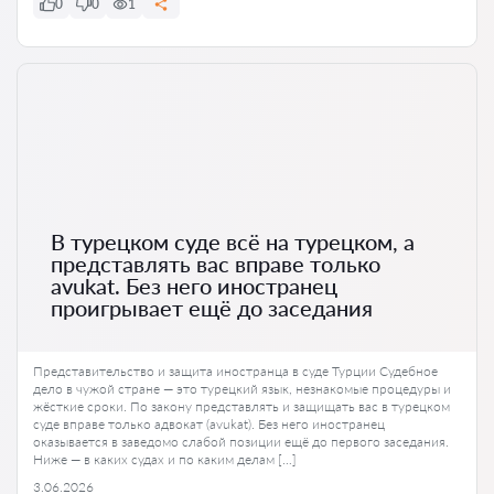
0
0
1
В турецком суде всё на турецком, а
представлять вас вправе только
avukat. Без него иностранец
проигрывает ещё до заседания
Представительство и защита иностранца в суде Турции Судебное
дело в чужой стране — это турецкий язык, незнакомые процедуры и
жёсткие сроки. По закону представлять и защищать вас в турецком
суде вправе только адвокат (avukat). Без него иностранец
оказывается в заведомо слабой позиции ещё до первого заседания.
Ниже — в каких судах и по каким делам […]
3.06.2026