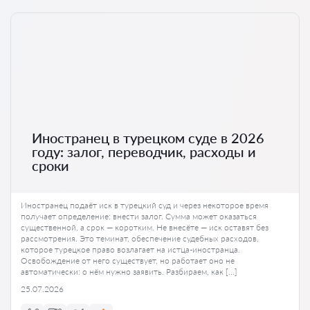
Иностранец в турецком суде в 2026
году: залог, переводчик, расходы и
сроки
Иностранец подаёт иск в турецкий суд и через некоторое время
получает определение: внести залог. Сумма может оказаться
существенной, а срок — коротким. Не внесёте — иск оставят без
рассмотрения. Это теминат, обеспечение судебных расходов,
которое турецкое право возлагает на истца-иностранца.
Освобождение от него существует, но работает оно не
автоматически: о нём нужно заявить. Разбираем, как […]
25.07.2026