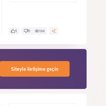
1
0
166
Siteyle iletişime geçin