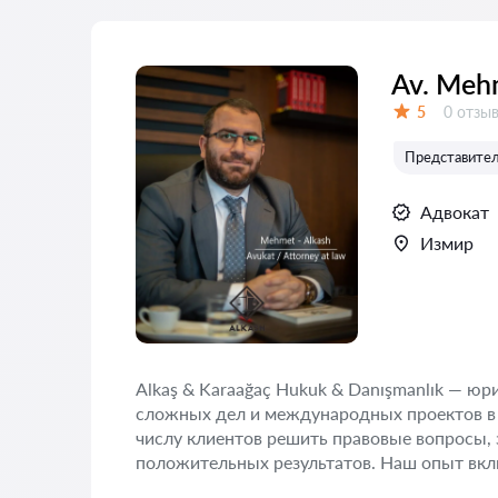
Av. Meh
Отзыво
5
0 отзы
Оценка:
Представитель
Адвокат
Измир
Alkaş & Karaağaç Hukuk & Danışmanlık — ю
сложных дел и международных проектов в
числу клиентов решить правовые вопросы, 
положительных результатов. Наш опыт вкл