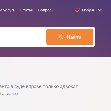
е услуги
Статьи
Вопросы
Избранное
Найти
нта в суде вправе только адвокат
...
далее