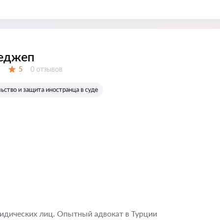
Реджеп
Отзывов:
5
0 отзывов
Оценка:
ство и защита иностранца в суде
идических лиц. Опытный адвокат в Турции