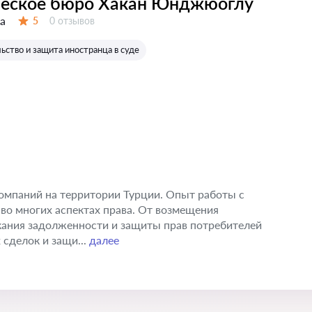
еское бюро Хакан Юнджюоглу
а
Отзывов:
5
0 отзывов
Оценка:
ство и защита иностранца в суде
омпаний на территории Турции. Опыт работы с
во многих аспектах права. От возмещения
кания задолженности и защиты прав потребителей
сделок и защи...
далее