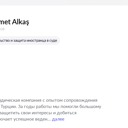
met Alkaş
в:
вов
ство и защита иностранца в суде
ридическая компания с опытом сопровождения
 Турции. За годы работы мы помогли большому
защитить свои интересы и добиться
ючает успешное веден...
далее