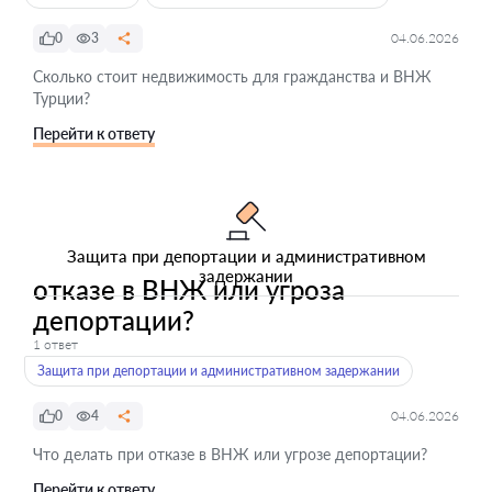
0
3
04.06.2026
Сколько стоит недвижимость для гражданства и ВНЖ
Турции?
Перейти к ответу
Защита при депортации и административном
задержании
отказе в ВНЖ или угроза
депортации?
1 ответ
Защита при депортации и административном задержании
0
4
04.06.2026
Что делать при отказе в ВНЖ или угрозе депортации?
Перейти к ответу