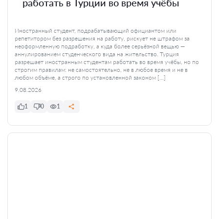
работать в Турции во время учёбы
Иностранный студент, подрабатывающий официантом или
репетитором без разрешения на работу, рискует не штрафом за
неоформленную подработку, а куда более серьёзной вещью —
аннулированием студенческого вида на жительство. Турция
разрешает иностранным студентам работать во время учёбы, но по
строгим правилам: не самостоятельно, не в любое время и не в
любом объёме, а строго по установленной законом […]
9.08.2026
1
0
1