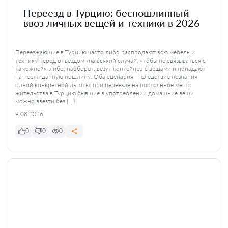
Переезд в Турцию: беспошлинный
ввоз личных вещей и техники в 2026
Переезжающие в Турцию часто либо распродают всю мебель и
технику перед отъездом «на всякий случай, чтобы не связываться с
таможней», либо, наоборот, везут контейнер с вещами и попадают
на неожиданную пошлину. Оба сценария — следствие незнания
одной конкретной льготы: при переезде на постоянное место
жительства в Турцию бывшие в употреблении домашние вещи
можно ввезти без […]
9.08.2026
0
0
0