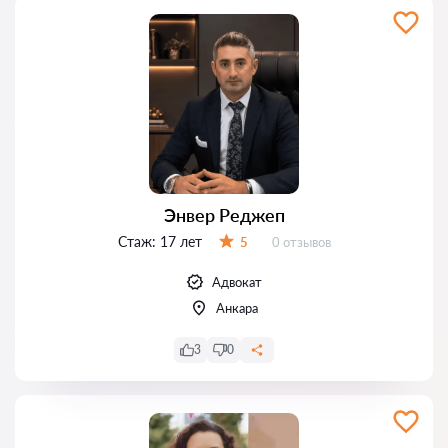
Энвер Реджеп
Стаж:
17 лет
Отзывов:
5
0 отзывов
Оценка:
Адвокат
Анкара
3
0