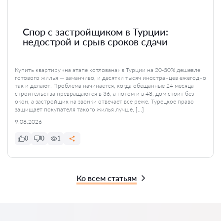
Спор с застройщиком в Турции:
недострой и срыв сроков сдачи
Купить квартиру «на этапе котлована» в Турции на 20-30% дешевле
готового жилья — заманчиво, и десятки тысяч иностранцев ежегодно
так и делают. Проблема начинается, когда обещанные 24 месяца
строительства превращаются в 36, а потом и в 48, дом стоит без
окон, а застройщик на звонки отвечает всё реже. Турецкое право
защищает покупателя такого жилья лучше, […]
9.08.2026
0
0
1
Ко всем статьям