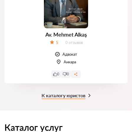
Av. Mehmet Alkaş
Отзывов:
5
0 отзывов
Оценка:
Адвокат
Анкара
0
0
К каталогу юристов
Каталог услуг