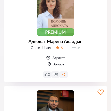
PREMIUM
Адвокат Марина Акайдын
Стаж:
11 лет
Отзывов:
5
1 отзыв
Оценка:
Адвокат
Анкара
2
0