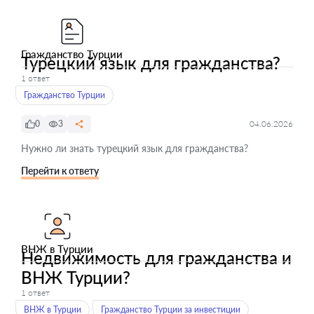
Гражданство Турции
Турецкий язык для гражданства?
1 ответ
Гражданство Турции
0
3
04.06.2026
Нужно ли знать турецкий язык для гражданства?
Перейти к ответу
ВНЖ в Турции
Недвижимость для гражданства и
ВНЖ Турции?
1 ответ
ВНЖ в Турции
Гражданство Турции за инвестиции