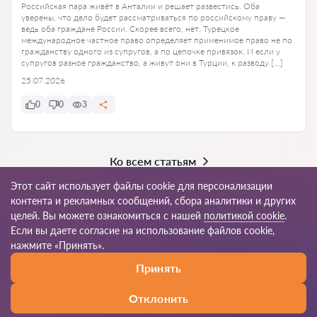
Российская пара живёт в Анталии и решает развестись. Оба
уверены, что дело будет рассматриваться по российскому праву —
ведь оба граждане России. Скорее всего, нет. Турецкое
международное частное право определяет применимое право не по
гражданству одного из супругов, а по цепочке привязок. И если у
супругов разное гражданство, а живут они в Турции, к разводу […]
25.07.2026
0
0
3
Ко всем статьям
Этот сайт использует файлы cookie для персонализации
контента и рекламных сообщений, сбора аналитики и других
целей. Вы можете ознакомиться с нашей
политикой cookie
.
© 2026 Avukat-tr.com
Если вы даете согласие на использование файлов cookie,
нажмите «Принять».
Правила
Карта
Наша сеть по всему
Принять
пользования
сайта
миру
Отклонить