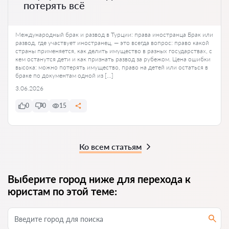
потерять всё
Международный брак и развод в Турции: права иностранца Брак или
развод, где участвует иностранец, — это всегда вопрос: право какой
страны применяется, как делить имущество в разных государствах, с
кем останутся дети и как признать развод за рубежом. Цена ошибки
высока: можно потерять имущество, право на детей или остаться в
браке по документам одной из […]
3.06.2026
0
0
15
Ко всем статьям
Выберите город ниже для перехода к
юристам по этой теме: