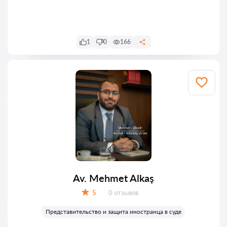
Написать
1
0
166
Av. Mehmet Alkaş
Отзывов:
5
0 отзывов
Оценка:
Представительство и защита иностранца в суде