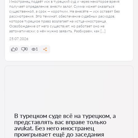
Иностранец подаёт иск в турецкий суд и через некоторое время
получает определение: внести залог. Сумма может оказаться
существенной, а срок — коротким. Не внесёте — иск оставят без
рассмотрения. Это теминат, обеспечение судебных расходов,
которое турецкое право возлагает на истца-иностранца.
Освобождение от него существует, но работает оно не
автоматически: о нём нужно заявить. Разбираем, как […]
25.07.2026
0
0
1
В турецком суде всё на турецком, а
представлять вас вправе только
avukat. Без него иностранец
проигрывает ещё до заседания