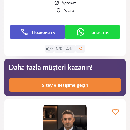
Адвокат
Адана
Позвонить
Написать
0
0
84
Daha fazla müşteri kazanın!
Siteyle iletişime geçin