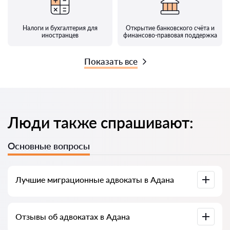
Налоги и бухгалтерия для
Открытие банковского счёта и
иностранцев
финансово-правовая поддержка
Показать все
Люди также спрашивают:
Основные вопросы
Лучшие миграционные адвокаты в Адана
У нас есть список лучших адвокатов Адана с полной
Отзывы об адвокатах в Адана
информацией: цены, отзывы, телефон и адрес.