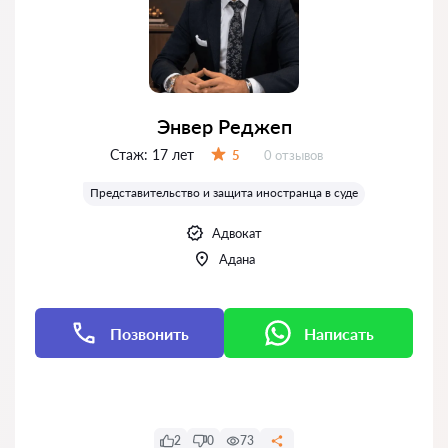
Энвер Реджеп
Стаж:
17 лет
Отзывов:
5
0 отзывов
Оценка:
Представительство и защита иностранца в суде
Адвокат
Адана
Позвонить
Написать
Написать
2
0
73