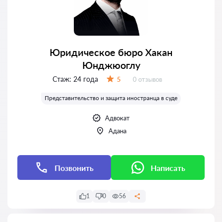
Юридическое бюро Хакан
Юнджюоглу
Стаж:
24 года
Отзывов:
5
0 отзывов
Оценка:
Представительство и защита иностранца в суде
Адвокат
Адана
Позвонить
Написать
1
0
56