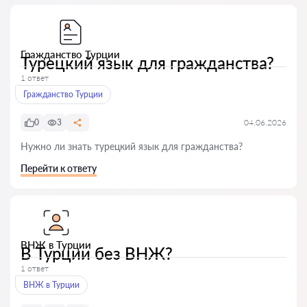
Гражданство Турции
Турецкий язык для гражданства?
1 ответ
Гражданство Турции
0
3
04.06.2026
Нужно ли знать турецкий язык для гражданства?
Перейти к ответу
ВНЖ в Турции
В Турции без ВНЖ?
1 ответ
ВНЖ в Турции