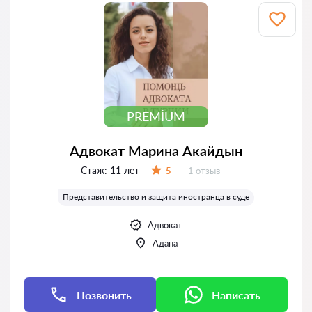
PREMIUM
Адвокат Марина Акайдын
Стаж:
11 лет
Отзывов:
5
1 отзыв
Оценка:
Представительство и защита иностранца в суде
Адвокат
Адана
Позвонить
Написать