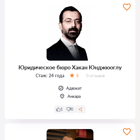
Юридическое бюро Хакан Юнджюоглу
Стаж:
24 года
Отзывов:
5
0 отзывов
Оценка:
Адвокат
Анкара
1
0