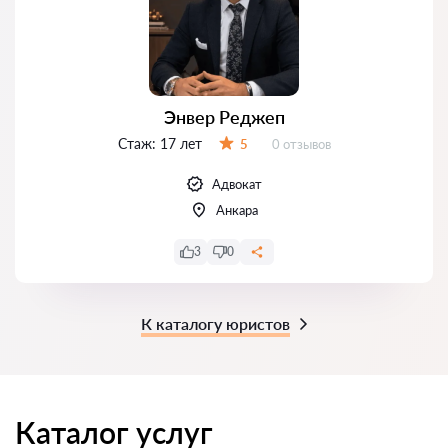
Энвер Реджеп
Стаж:
17 лет
Отзывов:
5
0 отзывов
Оценка:
Адвокат
Анкара
3
0
К каталогу юристов
Каталог услуг