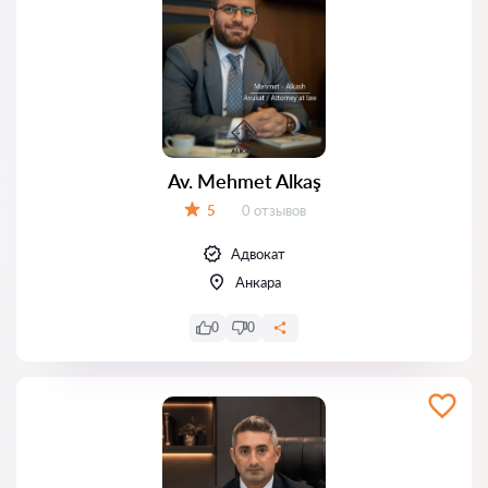
Av. Mehmet Alkaş
Отзывов:
5
0 отзывов
Оценка:
Адвокат
Анкара
0
0