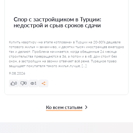
Спор с застройщиком в Турции:
недострой и срыв сроков сдачи
Купить квартиру «на этапе котлована» в Турции на 20-30% дешевле
готового жилья — заманчиво, и десятки тысяч иностранцев ежегодно
так и делают. Проблема начинается, когда обещанные 24 месяца
строительства превращаются в 36, а потом и в 48, дом стоит без
окон, а застройщик на звонки отвечает всё реже. Турецкое право
защищает покупателя такого жилья лучше, […]
9.08.2026
0
0
1
Ко всем статьям