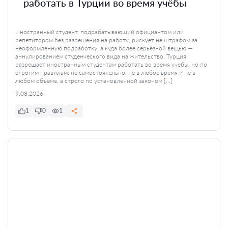
работать в Турции во время учёбы
Иностранный студент, подрабатывающий официантом или
репетитором без разрешения на работу, рискует не штрафом за
неоформленную подработку, а куда более серьёзной вещью —
аннулированием студенческого вида на жительство. Турция
разрешает иностранным студентам работать во время учёбы, но по
строгим правилам: не самостоятельно, не в любое время и не в
любом объёме, а строго по установленной законом […]
9.08.2026
1
0
1