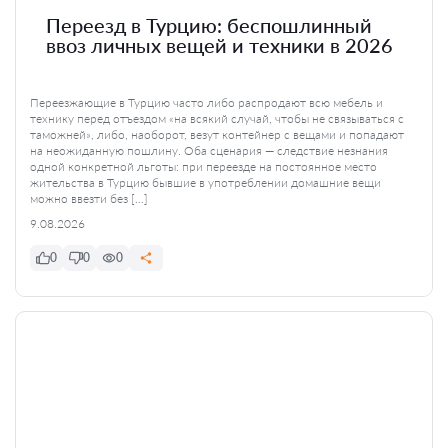
Переезд в Турцию: беспошлинный
ввоз личных вещей и техники в 2026
Переезжающие в Турцию часто либо распродают всю мебель и
технику перед отъездом «на всякий случай, чтобы не связываться с
таможней», либо, наоборот, везут контейнер с вещами и попадают
на неожиданную пошлину. Оба сценария — следствие незнания
одной конкретной льготы: при переезде на постоянное место
жительства в Турцию бывшие в употреблении домашние вещи
можно ввезти без […]
9.08.2026
0
0
0