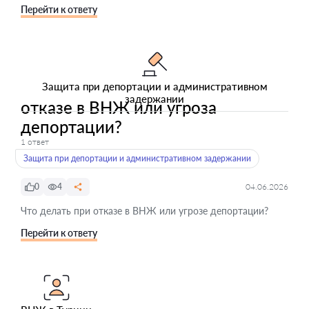
Перейти к ответу
Защита при депортации и административном
задержании
отказе в ВНЖ или угроза
депортации?
1 ответ
Защита при депортации и административном задержании
0
4
04.06.2026
Что делать при отказе в ВНЖ или угрозе депортации?
Перейти к ответу