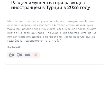
Раздел имущества при разводе с
иностранцем в Турции в 2026 году
Многие иностранцы, вступающие в брак с гражданином Турции,
искренне уверены: раз квартиру в Анталье купили на имя мужа-
турка, при разводе она мужу и останется. Турецкое право думает
иначе с 1 января 2002 года — по умолчанию делится не то, на чьё
имя записано имущество, а прирост стоимости, накопленный за
годы брака, независимо от того, кто […]
8.08.2026
0
0
0