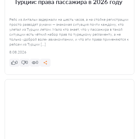
Турции: права пассажира в 2026 году
Рейс из Антальи задержали на шесть часов, а на стойке регистрации
просто разводят руками — знакомая ситуация почти каждому, кто
улетал из Турции летом. Мало кто знает, что у пассажира в такой
ситуации есть чёткий набор прав по турецкому регламенту, а не
только «доброй воле» авиакомпании, и что эти права применяются к
рейсам из Турции […]
8.08.2026
0
0
0