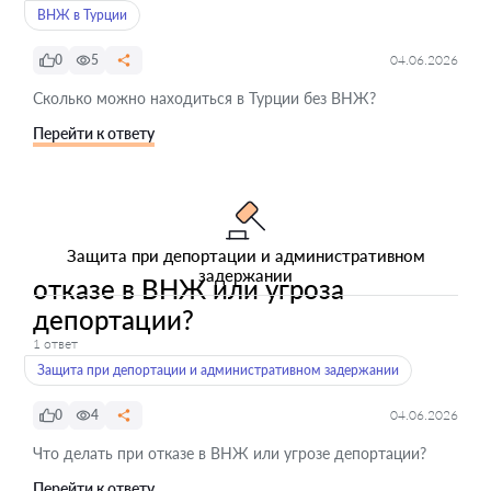
ВНЖ в Турции
0
5
04.06.2026
Сколько можно находиться в Турции без ВНЖ?
Перейти к ответу
Защита при депортации и административном
задержании
отказе в ВНЖ или угроза
депортации?
1 ответ
Защита при депортации и административном задержании
0
4
04.06.2026
Что делать при отказе в ВНЖ или угрозе депортации?
Перейти к ответу