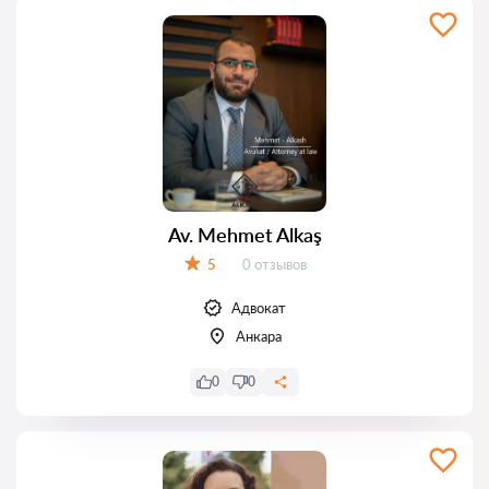
Av. Mehmet Alkaş
Отзывов:
5
0 отзывов
Оценка:
Адвокат
Анкара
0
0