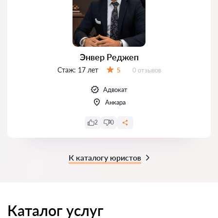
Энвер Реджеп
Стаж:
17 лет
Отзывов:
5
0 отзывов
Оценка:
Адвокат
Анкара
2
0
К каталогу юристов
Каталог услуг