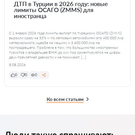
ДТП в Турции в 2026 году: новые
лимиты ОСАГО (ZMMS) для
иностранца
С 1 января 2026 года лимиты выплат по турецкому ОСАГО (ZMMS)
выросли сразу на 33% — по легковым автомобилям это 400 000 лир
материального ущерба на машину и 3 600 000 лир на
пострадавшего. Проблема в том, что большинство иностранных
туристов и владельцев ВНЖ до сих пор ориентируются на цифры
двух-трёхлетней давности и не понимают, […]
8.08.2026
0
0
0
Ко всем статьям
Люди также спрашивают: