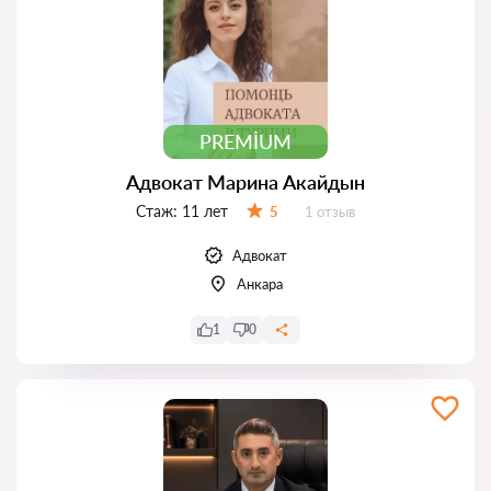
PREMIUM
Адвокат Марина Акайдын
Стаж:
11 лет
Отзывов:
5
1 отзыв
Оценка:
Адвокат
Анкара
1
0