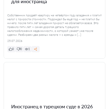
для иностранца
Собственник продаёт квартиру на четвёртом году владения и платит
налог с прироста стоимости. Подождал бы ещё год — не платил бы
ничего: после пяти лет владения прирост не облагается вовсе. Это
правило пяти лет — самая дорогая деталь турецкого
налогообложения недвижимости, о которой узнают уже после
сделки. Разбираем два разных налога — с аренды и […]
25.07.2026
0
0
1
Иностранец в турецком суде в 2026