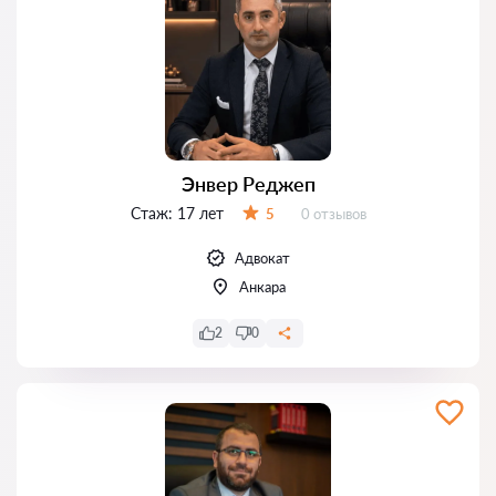
Энвер Реджеп
Стаж:
17 лет
Отзывов:
5
0 отзывов
Оценка:
Адвокат
Анкара
2
0