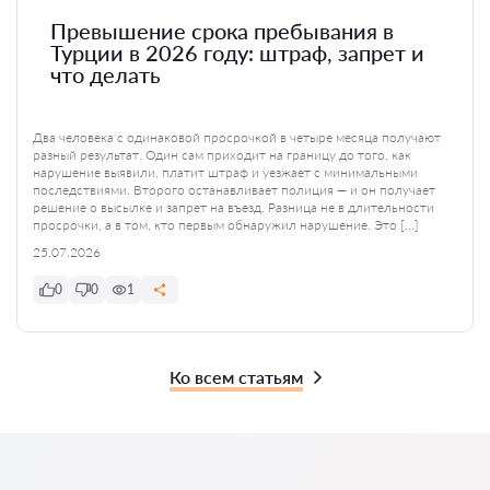
Превышение срока пребывания в
Турции в 2026 году: штраф, запрет и
что делать
Два человека с одинаковой просрочкой в четыре месяца получают
разный результат. Один сам приходит на границу до того, как
нарушение выявили, платит штраф и уезжает с минимальными
последствиями. Второго останавливает полиция — и он получает
решение о высылке и запрет на въезд. Разница не в длительности
просрочки, а в том, кто первым обнаружил нарушение. Это […]
25.07.2026
0
0
1
Ко всем статьям