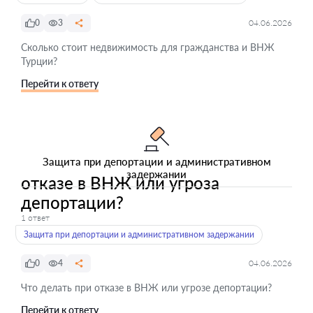
0
3
04.06.2026
Сколько стоит недвижимость для гражданства и ВНЖ
Турции?
Перейти к ответу
Защита при депортации и административном
задержании
отказе в ВНЖ или угроза
депортации?
1 ответ
Защита при депортации и административном задержании
0
4
04.06.2026
Что делать при отказе в ВНЖ или угрозе депортации?
Перейти к ответу