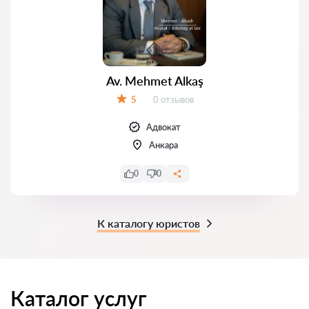
Av. Mehmet Alkaş
Отзывов:
5
0 отзывов
Оценка:
Адвокат
Анкара
0
0
К каталогу юристов
Каталог услуг