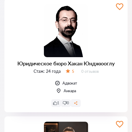
Юридическое бюро Хакан Юнджюоглу
Стаж:
24 года
Отзывов:
5
0 отзывов
Оценка:
Адвокат
Анкара
1
0