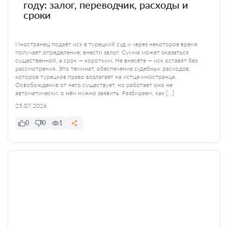
году: залог, переводчик, расходы и
сроки
Иностранец подаёт иск в турецкий суд и через некоторое время
получает определение: внести залог. Сумма может оказаться
существенной, а срок — коротким. Не внесёте — иск оставят без
рассмотрения. Это теминат, обеспечение судебных расходов,
которое турецкое право возлагает на истца-иностранца.
Освобождение от него существует, но работает оно не
автоматически: о нём нужно заявить. Разбираем, как […]
25.07.2026
0
0
1