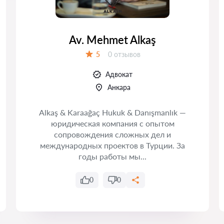
Av. Mehmet Alkaş
Отзывов:
5
0 отзывов
Оценка:
Адвокат
Анкара
Alkaş & Karaağaç Hukuk & Danışmanlık —
юридическая компания с опытом
сопровождения сложных дел и
международных проектов в Турции. За
годы работы мы...
0
0