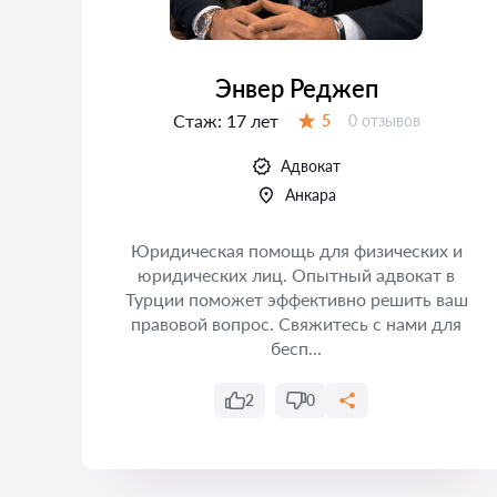
Энвер Реджеп
Стаж:
17 лет
Отзывов:
5
0 отзывов
Оценка:
Адвокат
Анкара
Юридическая помощь для физических и
юридических лиц. Опытный адвокат в
 и
Турции поможет эффективно решить ваш
т
правовой вопрос. Свяжитесь с нами для
ать
бесп...
..
2
0