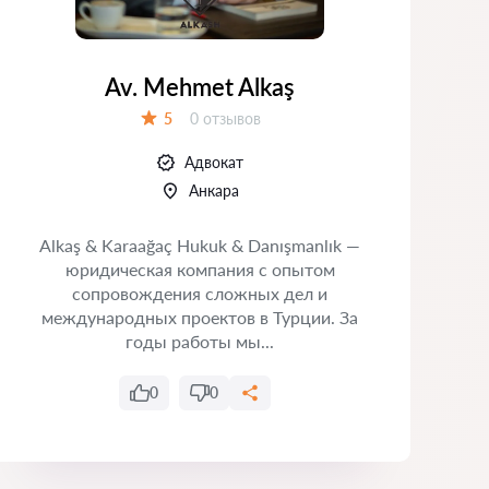
Av. Mehmet Alkaş
Отзывов:
5
0 отзывов
Оценка:
Адвокат
Анкара
Alkaş & Karaağaç Hukuk & Danışmanlık —
юридическая компания с опытом
сопровождения сложных дел и
Т
международных проектов в Турции. За
годы работы мы...
0
0