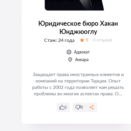
Юридическое бюро Хакан
Юнджюоглу
Стаж:
24 года
Отзывов:
5
0 отзывов
Оценка:
Адвокат
Анкара
 и
в
Защищает права иностранных клиентов и
аш
компаний на территории Турции. Опыт
ля
работы с 2002 года позволяет нам решать
проблемы во многих аспектах права. О...
1
0