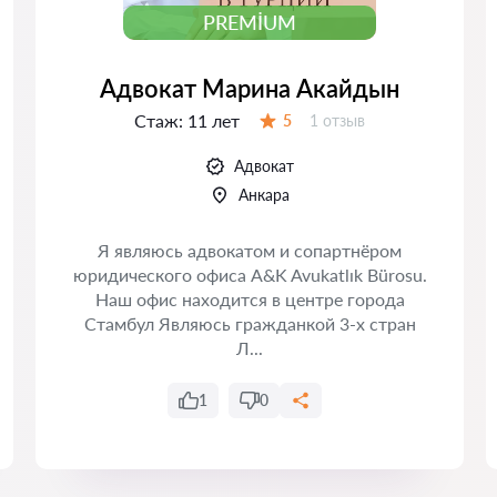
PREMIUM
Адвокат Марина Акайдын
Стаж:
11 лет
Отзывов:
5
1 отзыв
Оценка:
Адвокат
Анкара
Я являюсь адвокатом и сопартнёром
юридического офиса A&K Avukatlık Bürosu.
Наш офис находится в центре города
Стамбул Являюсь гражданкой 3-х стран
Л...
1
0