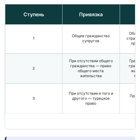
Ступень
Привязка
Оба г
Общее гражданство
1
страны
супругов
прав
При отсутствии общего
Гражд
гражданства — право
гражд
2
общего места
живу
жительства
тур
При отсутствии и того и
Прим
3
другого — турецкое
право