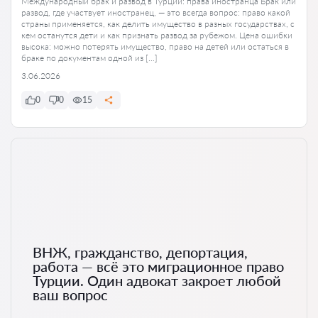
Международный брак и развод в Турции: права иностранца Брак или
развод, где участвует иностранец, — это всегда вопрос: право какой
страны применяется, как делить имущество в разных государствах, с
кем останутся дети и как признать развод за рубежом. Цена ошибки
высока: можно потерять имущество, право на детей или остаться в
браке по документам одной из […]
3.06.2026
0
0
15
ВНЖ, гражданство, депортация,
работа — всё это миграционное право
Турции. Один адвокат закроет любой
ваш вопрос