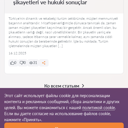
şikayetleri ve hukuki sonuçlar
Türkiye’nin dinamik ve rekabetçi turizm sektöründe, müşteri memnuniyeti
başarının anahtarıdır. Misafirperverliğimizle dünyaca tanınsak da, zaman
zaman müşteri şikayetleri kaçınılmaz bir gerçektir. Ancak önemli olan, bu
şikayetlerin varlığı değil, nasıl yönetildikleridir. Bir şikayetin yanlış ele
alınması, sadece itibarınıza zarar vermekle kalmaz, aynı zamanda ciddi
hukuki sonuçları da beraberinde getirebilir. İşte bu noktada, Turizm
işletmelerinde müşteri şikayetleri […]
16.12.2025
0
0
31
Ко всем статьям
Этот сайт использует файлы cookie для персонализации
контента и рекламных сообщений, сбора аналитики и других
целей. Вы можете ознакомиться с нашей
политикой cookie
.
© 2026 Avukat-tr.com
Если вы даете согласие на использование файлов cookie,
нажмите «Принять».
Правила
Карта
Наша сеть по всему