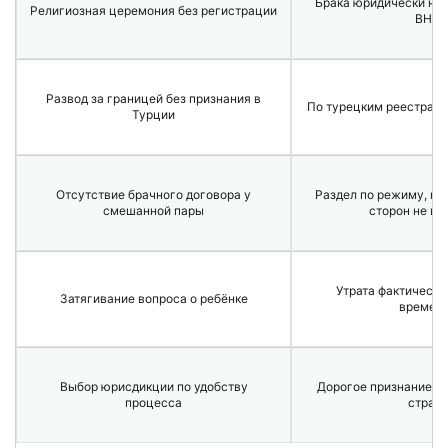
Брака юридически нет;
Религиозная церемония без регистрации
ВНЖ
Развод за границей без признания в
По турецким реестрам 
Турции
Отсутствие брачного договора у
Раздел по режиму, кот
смешанной пары
сторон не в
Утрата фактически
Затягивание вопроса о ребёнке
времен
Выбор юрисдикции по удобству
Дорогое признание р
процесса
стран