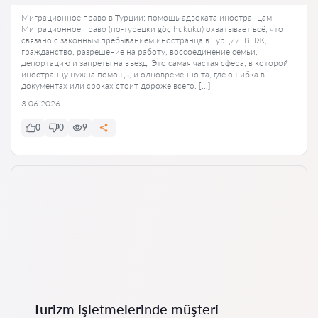
Миграционное право в Турции: помощь адвоката иностранцам
Миграционное право (по-турецки göç hukuku) охватывает всё, что
связано с законным пребыванием иностранца в Турции: ВНЖ,
гражданство, разрешение на работу, воссоединение семьи,
депортацию и запреты на въезд. Это самая частая сфера, в которой
иностранцу нужна помощь, и одновременно та, где ошибка в
документах или сроках стоит дороже всего. […]
3.06.2026
0
0
9
Turizm işletmelerinde müşteri