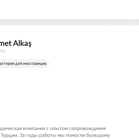
met Alkaş
в:
вов
галтерия для иностранцев
ридическая компания с опытом сопровождения
 Турции. За годы работы мы помогли большому