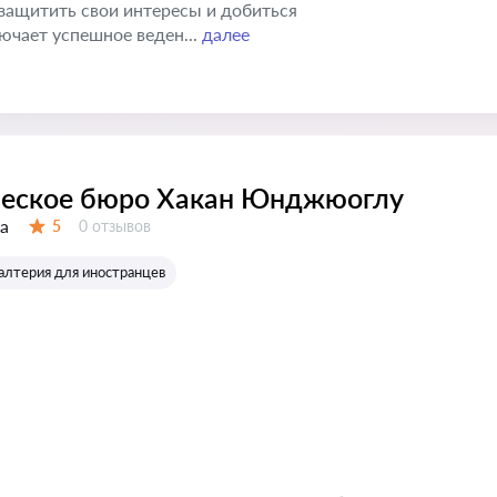
защитить свои интересы и добиться
ючает успешное веден...
далее
еское бюро Хакан Юнджюоглу
а
Отзывов:
5
0 отзывов
Оценка:
галтерия для иностранцев