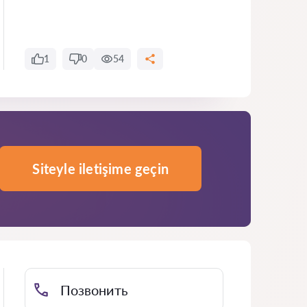
1
0
54
Siteyle iletişime geçin
Позвонить