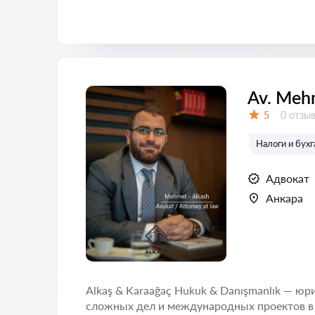
Av. Meh
Отзыво
5
0 отзы
Оценка:
Налоги и бух
Адвокат
Анкара
Alkaş & Karaağaç Hukuk & Danışmanlık — ю
сложных дел и международных проектов в