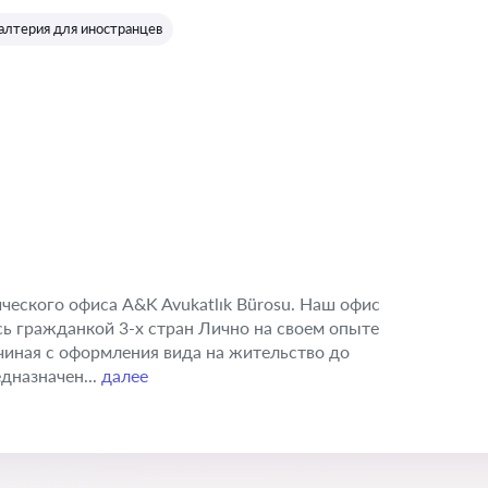
Оценка:
галтерия для иностранцев
еского офиса A&K Avukatlık Bürosu. Наш офис
ь гражданкой 3-х стран Лично на своем опыте
чиная с оформления вида на жительство до
дназначен...
далее