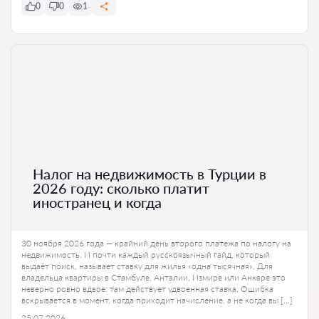
0
0
1
Налог на недвижимость в Турции в
2026 году: сколько платит
иностранец и когда
30 ноября 2026 года — крайний день второго платежа по налогу на
недвижимость. И почти каждый русскоязычный гайд, который
выдаёт поиск, называет ставку для жилья «одна тысячная». Для
владельца квартиры в Стамбуле, Анталии, Измире или Анкаре это
неверно ровно вдвое: там действует удвоенная ставка. Ошибка
вскрывается в момент, когда приходит начисление, а не когда вы […]
25.07.2026