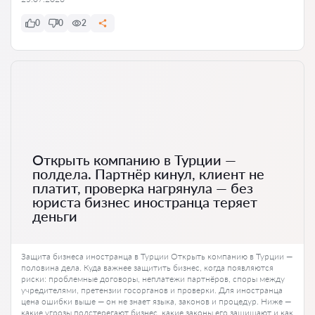
0
0
2
Открыть компанию в Турции —
полдела. Партнёр кинул, клиент не
платит, проверка нагрянула — без
юриста бизнес иностранца теряет
деньги
Защита бизнеса иностранца в Турции Открыть компанию в Турции —
половина дела. Куда важнее защитить бизнес, когда появляются
риски: проблемные договоры, неплатежи партнёров, споры между
учредителями, претензии госорганов и проверки. Для иностранца
цена ошибки выше — он не знает языка, законов и процедур. Ниже —
какие угрозы подстерегают бизнес, какие законы его защищают и как