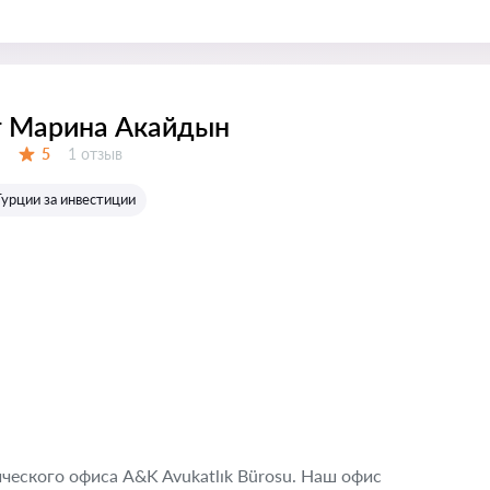
т Марина Акайдын
Отзывов:
5
1 отзыв
Оценка:
Турции за инвестиции
еского офиса A&K Avukatlık Bürosu. Наш офис