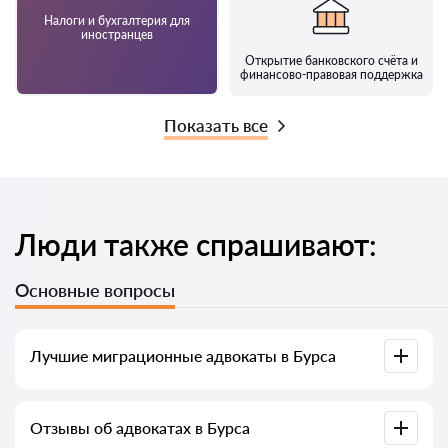
Налоги и бухгалтерия для
иностранцев
Открытие банковского счёта и
финансово-правовая поддержка
Показать все
Люди также спрашивают:
Основные вопросы
Лучшие миграционные адвокаты в Бурса
У нас есть список лучших адвокатов Бурса с полной
Отзывы об адвокатах в Бурса
информацией: цены, отзывы, телефон и адрес.