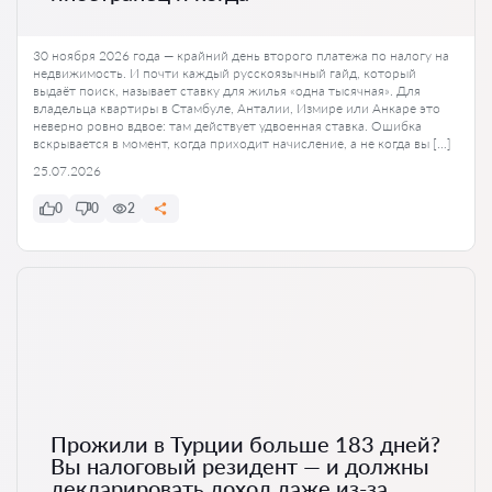
30 ноября 2026 года — крайний день второго платежа по налогу на
недвижимость. И почти каждый русскоязычный гайд, который
выдаёт поиск, называет ставку для жилья «одна тысячная». Для
владельца квартиры в Стамбуле, Анталии, Измире или Анкаре это
неверно ровно вдвое: там действует удвоенная ставка. Ошибка
вскрывается в момент, когда приходит начисление, а не когда вы […]
25.07.2026
0
0
2
Прожили в Турции больше 183 дней?
Вы налоговый резидент — и должны
декларировать доход даже из-за