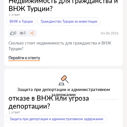
Недвижимость для гражданства и
ВНЖ Турции?
1 ответ
ВНЖ в Турции
Гражданство Турции за инвестиции
0
3
04.06.2026
Сколько стоит недвижимость для гражданства и ВНЖ
Турции?
Перейти к ответу
Защита при депортации и административном
задержании
отказе в ВНЖ или угроза
депортации?
1 ответ
Защита при депортации и административном задержании