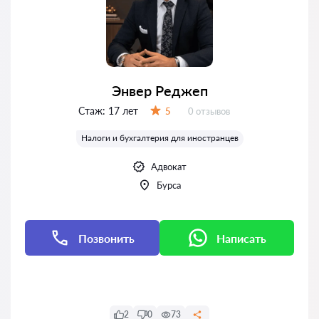
Энвер Реджеп
Стаж:
17 лет
Отзывов:
5
0 отзывов
Оценка:
Налоги и бухгалтерия для иностранцев
Адвокат
Бурса
Позвонить
Написать
Написать
2
0
73