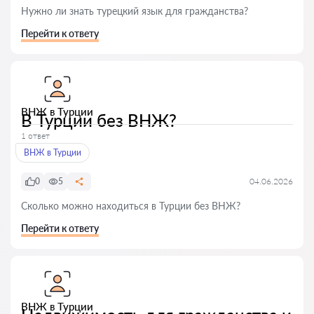
Нужно ли знать турецкий язык для гражданства?
Перейти к ответу
ВНЖ в Турции
В Турции без ВНЖ?
1 ответ
ВНЖ в Турции
0
5
04.06.2026
Сколько можно находиться в Турции без ВНЖ?
Перейти к ответу
ВНЖ в Турции