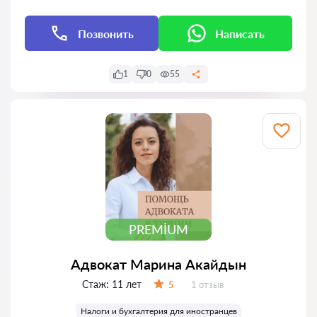
Позвонить
Написать
1
0
55
PREMIUM
Адвокат Марина Акайдын
Стаж:
11 лет
Отзывов:
5
1 отзыв
Оценка:
Налоги и бухгалтерия для иностранцев