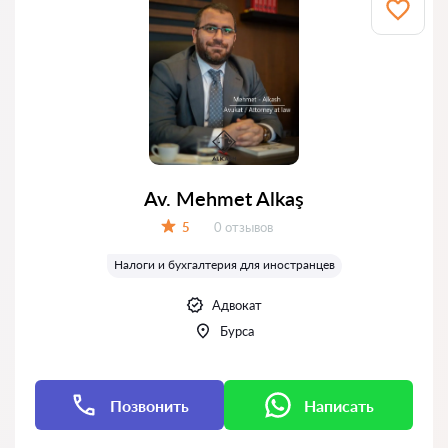
Av. Mehmet Alkaş
Отзывов:
5
0 отзывов
Оценка:
Налоги и бухгалтерия для иностранцев
Адвокат
Бурса
Позвонить
Написать