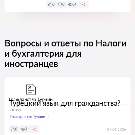
0
0
84
Вопросы и ответы по Налоги
и бухгалтерия для
иностранцев
Гражданство Турции
Турецкий язык для гражданства?
1 ответ
Гражданство Турции
0
3
04.06.2026