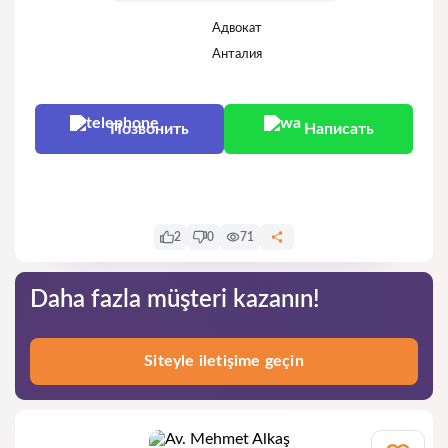
Адвокат
Анталия
Позвонить
Написать
Написать
2
0
71
Daha fazla müşteri kazanın!
Siteyle iletişime geçin