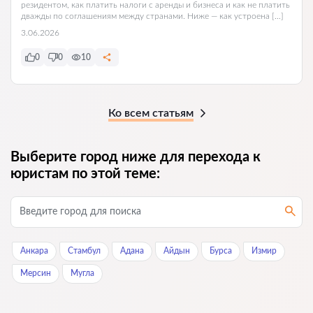
резидентом, как платить налоги с аренды и бизнеса и как не платить
дважды по соглашениям между странами. Ниже — как устроена […]
3.06.2026
0
0
10
Ко всем статьям
Выберите город ниже для перехода к
юристам по этой теме:
Анкара
Стамбул
Адана
Айдын
Бурса
Измир
Мерсин
Мугла