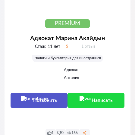
PREMIUM
Адвокат Марина Акайдын
Отзывов:
Стаж:
11 лет
5
1 отзыв
Оценка:
Налоги и бухгалтерия для иностранцев
Адвокат
Анталия
Позвонить
Написать
Написать
1
0
166