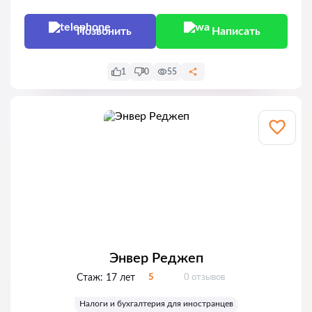
Позвонить
Написать
1
0
55
Энвер Реджеп
Отзывов:
Стаж:
17 лет
5
0 отзывов
Оценка:
Налоги и бухгалтерия для иностранцев