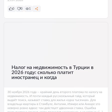
25.07.2026
0
0
1
Налог на недвижимость в Турции в
2026 году: сколько платит
иностранец и когда
30 ноября 2026 года — крайний день второго платежа по налогу на
недвижимость. И почти каждый русскоязычный гайд, который
выдаёт поиск, называет ставку для жилья «одна тысячная». Для
владельца квартиры в Стамбуле, Анталии, Измире или Анкаре это
неверно ровно вдвое: там действует удвоенная ставка. Ошибка
вскрывается в момент, когда приходит начисление, а не когда вы […]