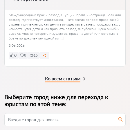
Международный брак и развод в Турции: права иностранца Брак или
развод, где участвует иностранец, — это всегда вопрос: право какой
страны применяется, как делить имущество в разных государствах, с
кем останутся дети и как признать развод за рубежом. Цена ошибки
высока: можно потерять имущество, право на детей или остаться в
браке по документам одной из […]
3.06.2026
0
0
15
Ко всем статьям
Выберите город ниже для перехода к
юристам по этой теме: