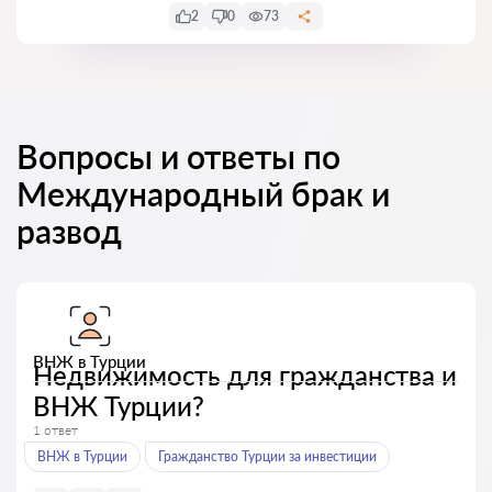
2
0
73
Вопросы и ответы по
Международный брак и
развод
ВНЖ в Турции
Недвижимость для гражданства и
ВНЖ Турции?
1 ответ
ВНЖ в Турции
Гражданство Турции за инвестиции