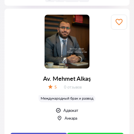
Av. Mehmet Alkaş
Отзывов:
5
0 отзывов
Оценка:
Международный брак и развод
Адвокат
Анкара