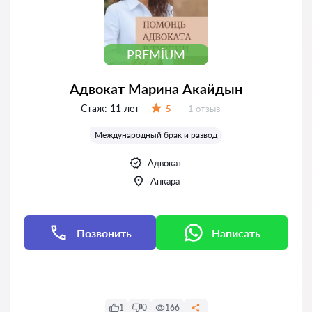
PREMIUM
Адвокат Марина Акайдын
Стаж:
11 лет
Отзывов:
5
1 отзыв
Оценка:
Международный брак и развод
Адвокат
Анкара
Позвонить
Написать
Написать
1
0
166