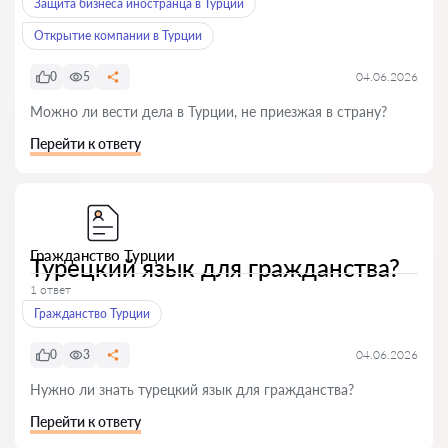
Защита бизнеса иностранца в Турции
Открытие компании в Турции
0
5
04.06.2026
Можно ли вести дела в Турции, не приезжая в страну?
Перейти к ответу
Гражданство Турции
Турецкий язык для гражданства?
1 ответ
Гражданство Турции
0
3
04.06.2026
Нужно ли знать турецкий язык для гражданства?
Перейти к ответу