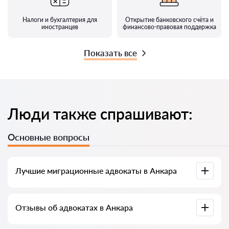
Налоги и бухгалтерия для
Открытие банковского счёта и
иностранцев
финансово-правовая поддержка
Показать все
Люди также спрашивают:
Основные вопросы
Лучшие миграционные адвокаты в Анкара
У нас есть список лучших адвокатов Анкара с полной
Отзывы об адвокатах в Анкара
информацией: цены, отзывы, телефон и адрес.