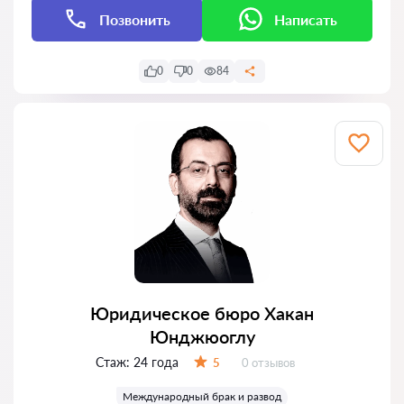
Позвонить
Написать
0
0
84
Юридическое бюро Хакан
Юнджюоглу
Стаж:
24 года
Отзывов:
5
0 отзывов
Оценка:
Международный брак и развод