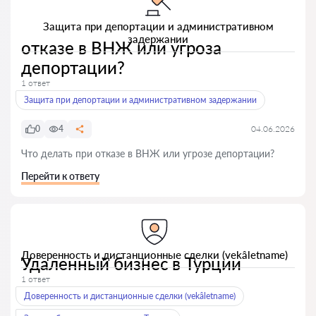
Защита при депортации и административном
задержании
отказе в ВНЖ или угроза
депортации?
1 ответ
Защита при депортации и административном задержании
0
4
04.06.2026
Что делать при отказе в ВНЖ или угрозе депортации?
Перейти к ответу
Доверенность и дистанционные сделки (vekâletname)
Удаленный бизнес в Турции
1 ответ
Доверенность и дистанционные сделки (vekâletname)