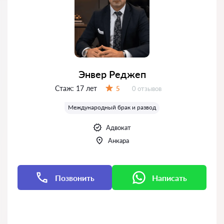
Энвер Реджеп
Стаж:
17 лет
Отзывов:
5
0 отзывов
Оценка:
Международный брак и развод
Адвокат
Анкара
Позвонить
Написать
Написать