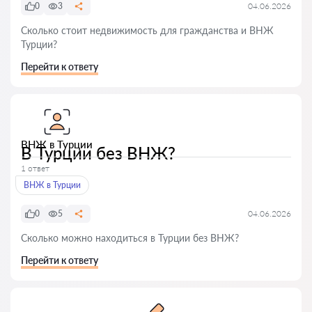
0
3
04.06.2026
Сколько стоит недвижимость для гражданства и ВНЖ
Турции?
Перейти к ответу
ВНЖ в Турции
В Турции без ВНЖ?
1 ответ
ВНЖ в Турции
0
5
04.06.2026
Сколько можно находиться в Турции без ВНЖ?
Перейти к ответу