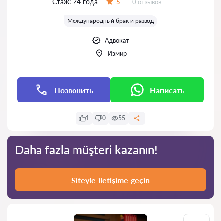
Стаж:
24 года
Отзывов:
5
0 отзывов
Оценка:
Международный брак и развод
Адвокат
Измир
Позвонить
Написать
1
0
55
Daha fazla müşteri kazanın!
Siteyle iletişime geçin