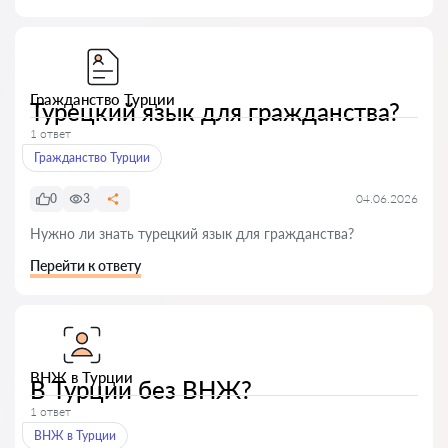
Гражданство Турции
Турецкий язык для гражданства?
1 ответ
Гражданство Турции
0
3
04.06.2026
Нужно ли знать турецкий язык для гражданства?
Перейти к ответу
ВНЖ в Турции
В Турции без ВНЖ?
1 ответ
ВНЖ в Турции