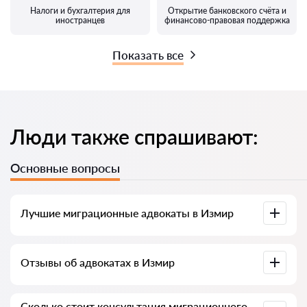
Налоги и бухгалтерия для
Открытие банковского счёта и
иностранцев
финансово-правовая поддержка
Показать все
Люди также спрашивают:
Основные вопросы
Лучшие миграционные адвокаты в Измир
У нас есть список лучших адвокатов Измир с полной
Отзывы об адвокатах в Измир
информацией: цены, отзывы, телефон и адрес.
На нашем сервисе собраны настоящие отзывы об
Сколько стоит консультация миграционного