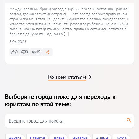
Международный брак и развод в Турции: права иностранца Брак или
развод, где участвует иностранец, — это всегда вопрос: право какой
страны применяется, как делить имущество в разных государствах, с
кем останутся дети и как признать развод за рубежом. Цена ошибки
высока: можно потерять имущество, право на детей или остаться в
браке по документам одной из […]
3.06.2026
0
0
15
Ко всем статьям
Выберите город ниже для перехода к
юристам по этой теме:
Анкара
Стамбул
Адана
Анталия
Айдын
Бурса