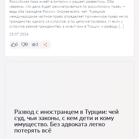
Российская пара живёт в Анталии и решает развестись. Оба
уверены, что дело будет рассматриваться по российскому праву —
ведь оба граждане России. Скорее всего, нет. Турецкое
международное частное право определяет применимое право не по
гражданству одного из супругов, а по цепочке привязок. И если у
супругов разное гражданство, а живут они в Турции, к разводу […]
25.07.2026
0
0
3
Развод с иностранцем в Турции: чей
суд, чьи законы, с кем дети и кому
имущество. Без адвоката легко
потерять всё