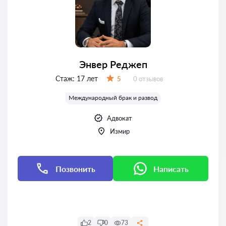
Энвер Реджеп
Стаж:
17 лет
Отзывов:
5
0 отзывов
Оценка:
Международный брак и развод
Адвокат
Измир
Позвонить
Написать
Написать
2
0
73