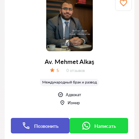
Av. Mehmet Alkaş
Отзывов:
5
0 отзывов
Оценка:
Международный брак и развод
Адвокат
Измир
Позвонить
Написать