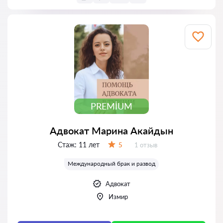
PREMIUM
Адвокат Марина Акайдын
Стаж:
11 лет
Отзывов:
5
1 отзыв
Оценка:
Международный брак и развод
Адвокат
Измир