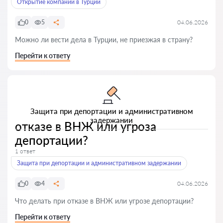
Открытие компании в Турции
0
5
04.06.2026
Можно ли вести дела в Турции, не приезжая в страну?
Перейти к ответу
Защита при депортации и административном
задержании
отказе в ВНЖ или угроза
депортации?
1 ответ
Защита при депортации и административном задержании
0
4
04.06.2026
Что делать при отказе в ВНЖ или угрозе депортации?
Перейти к ответу