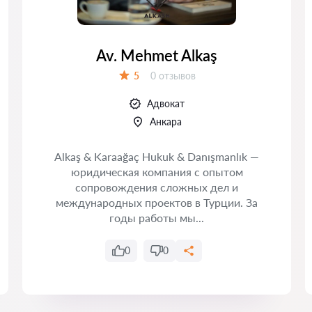
Av. Mehmet Alkaş
Отзывов:
5
0 отзывов
Оценка:
Адвокат
Анкара
Alkaş & Karaağaç Hukuk & Danışmanlık —
юридическая компания с опытом
сопровождения сложных дел и
международных проектов в Турции. За
годы работы мы...
0
0