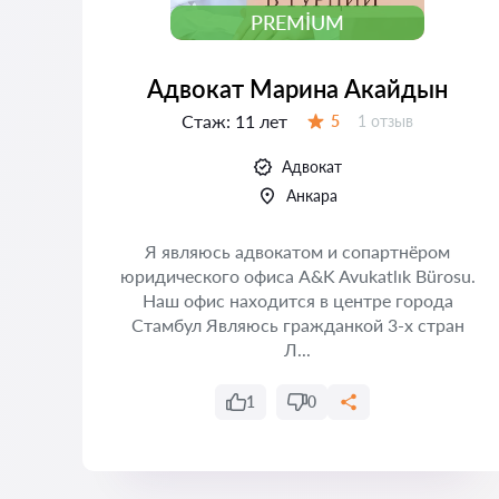
PREMIUM
Адвокат Марина Акайдын
Стаж:
11 лет
Отзывов:
5
1 отзыв
Оценка:
Адвокат
Анкара
 и
Я являюсь адвокатом и сопартнёром
в
юридического офиса A&K Avukatlık Bürosu.
аш
Наш офис находится в центре города
ля
Стамбул Являюсь гражданкой 3-х стран
Л...
1
0