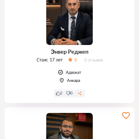
Энвер Реджеп
Стаж:
17 лет
Отзывов:
5
0 отзывов
Оценка:
Адвокат
Анкара
2
0