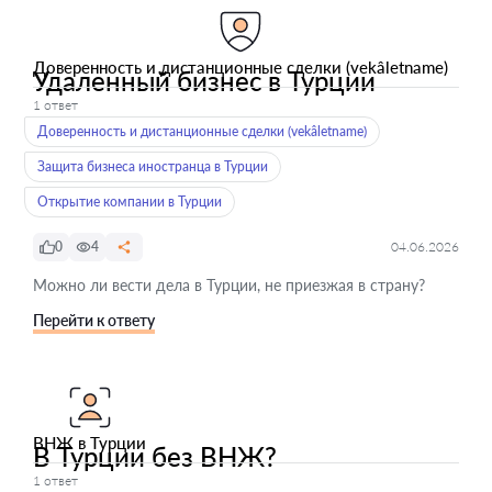
Доверенность и дистанционные сделки (vekâletname)
Удаленный бизнес в Турции
1 ответ
Доверенность и дистанционные сделки (vekâletname)
Защита бизнеса иностранца в Турции
Открытие компании в Турции
0
4
04.06.2026
Можно ли вести дела в Турции, не приезжая в страну?
Перейти к ответу
ВНЖ в Турции
В Турции без ВНЖ?
1 ответ