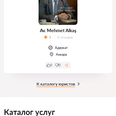
Av. Mehmet Alkaş
Отзывов:
5
0 отзывов
Оценка:
Адвокат
Анкара
0
0
К каталогу юристов
Каталог услуг