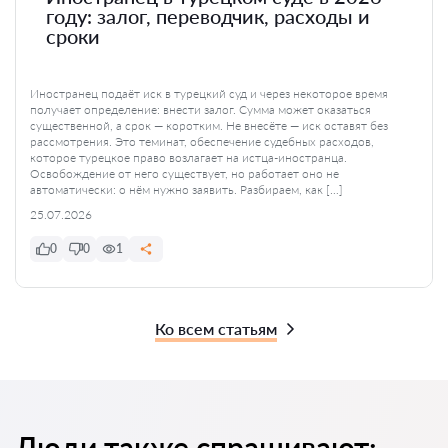
году: залог, переводчик, расходы и
сроки
Иностранец подаёт иск в турецкий суд и через некоторое время
получает определение: внести залог. Сумма может оказаться
существенной, а срок — коротким. Не внесёте — иск оставят без
рассмотрения. Это теминат, обеспечение судебных расходов,
которое турецкое право возлагает на истца-иностранца.
Освобождение от него существует, но работает оно не
автоматически: о нём нужно заявить. Разбираем, как […]
25.07.2026
0
0
1
Ко всем статьям
Люди также спрашивают: