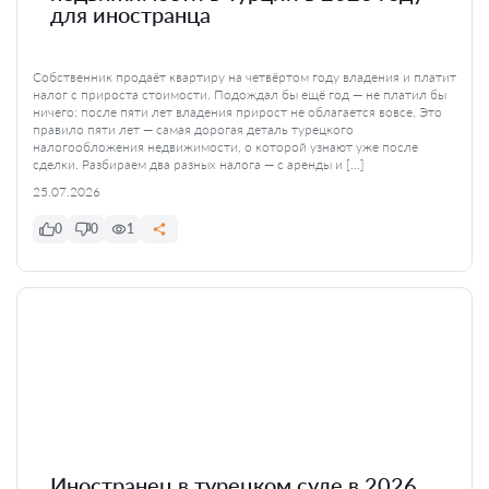
для иностранца
Собственник продаёт квартиру на четвёртом году владения и платит
налог с прироста стоимости. Подождал бы ещё год — не платил бы
ничего: после пяти лет владения прирост не облагается вовсе. Это
правило пяти лет — самая дорогая деталь турецкого
налогообложения недвижимости, о которой узнают уже после
сделки. Разбираем два разных налога — с аренды и […]
25.07.2026
0
0
1
Иностранец в турецком суде в 2026