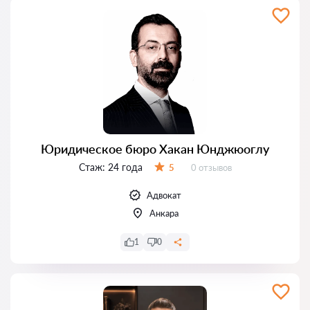
Юридическое бюро Хакан Юнджюоглу
Стаж:
24 года
Отзывов:
5
0 отзывов
Оценка:
Адвокат
Анкара
1
0