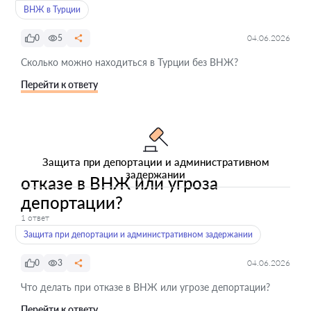
ВНЖ в Турции
0
5
04.06.2026
Сколько можно находиться в Турции без ВНЖ?
Перейти к ответу
Защита при депортации и административном
задержании
отказе в ВНЖ или угроза
депортации?
1 ответ
Защита при депортации и административном задержании
0
3
04.06.2026
Что делать при отказе в ВНЖ или угрозе депортации?
Перейти к ответу