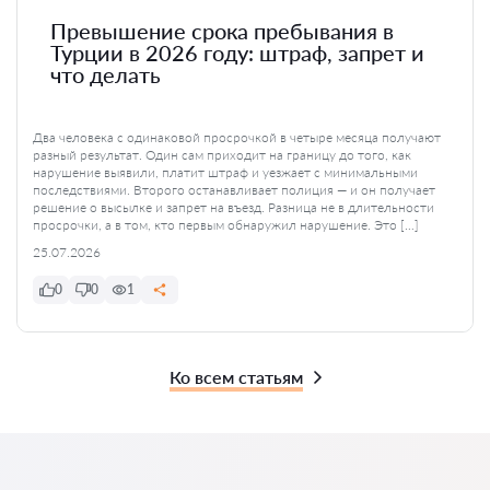
Превышение срока пребывания в
Турции в 2026 году: штраф, запрет и
что делать
Два человека с одинаковой просрочкой в четыре месяца получают
разный результат. Один сам приходит на границу до того, как
нарушение выявили, платит штраф и уезжает с минимальными
последствиями. Второго останавливает полиция — и он получает
решение о высылке и запрет на въезд. Разница не в длительности
просрочки, а в том, кто первым обнаружил нарушение. Это […]
25.07.2026
0
0
1
Ко всем статьям