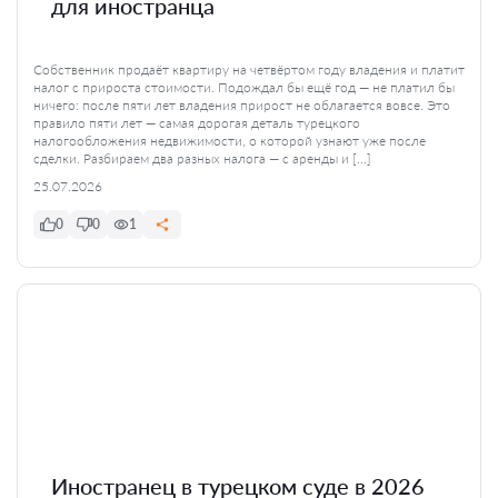
для иностранца
Собственник продаёт квартиру на четвёртом году владения и платит
налог с прироста стоимости. Подождал бы ещё год — не платил бы
ничего: после пяти лет владения прирост не облагается вовсе. Это
правило пяти лет — самая дорогая деталь турецкого
налогообложения недвижимости, о которой узнают уже после
сделки. Разбираем два разных налога — с аренды и […]
25.07.2026
0
0
1
Иностранец в турецком суде в 2026