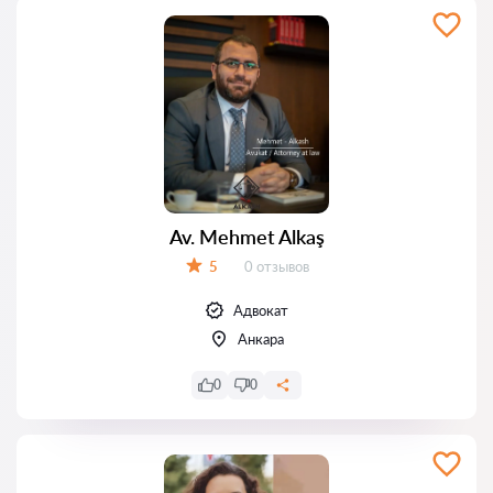
Av. Mehmet Alkaş
Отзывов:
5
0 отзывов
Оценка:
Адвокат
Анкара
0
0