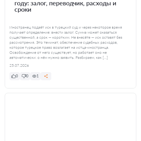
году: залог, переводчик, расходы и
сроки
Иностранец подаёт иск в турецкий суд и через некоторое время
получает определение: внести залог. Сумма может оказаться
существенной, а срок — коротким. Не внесёте — иск оставят без
рассмотрения. Это теминат, обеспечение судебных расходов,
которое турецкое право возлагает на истца-иностранца.
Освобождение от него существует, но работает оно не
автоматически: о нём нужно заявить. Разбираем, как […]
25.07.2026
0
0
1