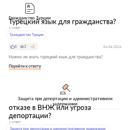
Гражданство Турции
Турецкий язык для гражданства?
1 ответ
Гражданство Турции
0
3
04.06.2026
Нужно ли знать турецкий язык для гражданства?
Перейти к ответу
Защита при депортации и административном
задержании
отказе в ВНЖ или угроза
депортации?
1 ответ
Защита при депортации и административном задержании