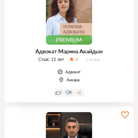
PREMIUM
Адвокат Марина Акайдын
Стаж:
11 лет
Отзывов:
5
1 отзыв
Оценка:
Адвокат
Анкара
1
0