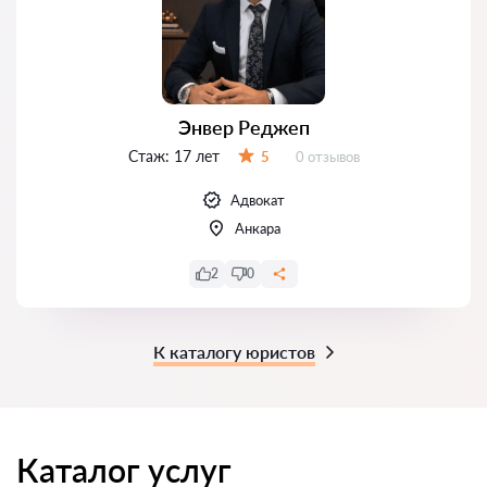
Энвер Реджеп
Стаж:
17 лет
Отзывов:
5
0 отзывов
Оценка:
Адвокат
Анкара
2
0
К каталогу юристов
Каталог услуг