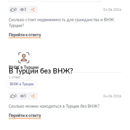
0
3
04.06.2026
Сколько стоит недвижимость для гражданства и ВНЖ
Турции?
Перейти к ответу
ВНЖ в Турции
В Турции без ВНЖ?
1 ответ
ВНЖ в Турции
0
5
04.06.2026
Сколько можно находиться в Турции без ВНЖ?
Перейти к ответу