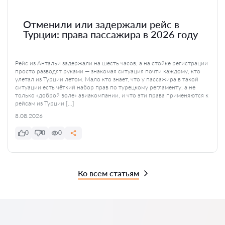
Отменили или задержали рейс в
Турции: права пассажира в 2026 году
Рейс из Антальи задержали на шесть часов, а на стойке регистрации
просто разводят руками — знакомая ситуация почти каждому, кто
улетал из Турции летом. Мало кто знает, что у пассажира в такой
ситуации есть чёткий набор прав по турецкому регламенту, а не
только «доброй воле» авиакомпании, и что эти права применяются к
рейсам из Турции […]
8.08.2026
0
0
0
Ко всем статьям