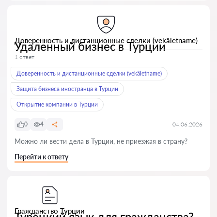
Доверенность и дистанционные сделки (vekâletname)
Удаленный бизнес в Турции
1 ответ
Доверенность и дистанционные сделки (vekâletname)
Защита бизнеса иностранца в Турции
Открытие компании в Турции
0
4
04.06.2026
Можно ли вести дела в Турции, не приезжая в страну?
Перейти к ответу
Гражданство Турции
Турецкий язык для гражданства?