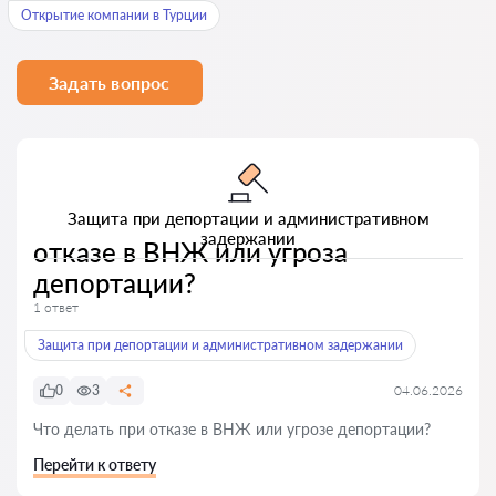
Открытие компании в Турции
Задать вопрос
Защита при депортации и административном
задержании
отказе в ВНЖ или угроза
депортации?
1 ответ
Защита при депортации и административном задержании
0
3
04.06.2026
Что делать при отказе в ВНЖ или угрозе депортации?
Перейти к ответу