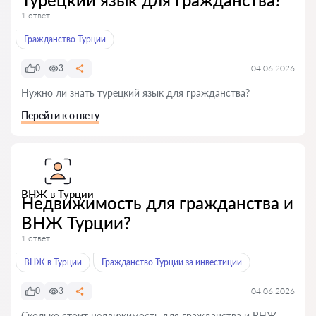
1 ответ
Гражданство Турции
0
3
04.06.2026
Нужно ли знать турецкий язык для гражданства?
Перейти к ответу
ВНЖ в Турции
Недвижимость для гражданства и
ВНЖ Турции?
1 ответ
ВНЖ в Турции
Гражданство Турции за инвестиции
0
3
04.06.2026
Сколько стоит недвижимость для гражданства и ВНЖ