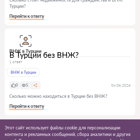
Турции?
Перейти к ответу
ВНЖ в Турции
В Турции без ВНЖ?
1 ответ
ВНЖ в Турции
0
5
04.06.2026
Сколько можно находиться в Турции без ВНЖ?
Перейти к ответу
Этот сайт использует файлы cookie для персонализации
контента и рекламных сообщений, сбора аналитики и других