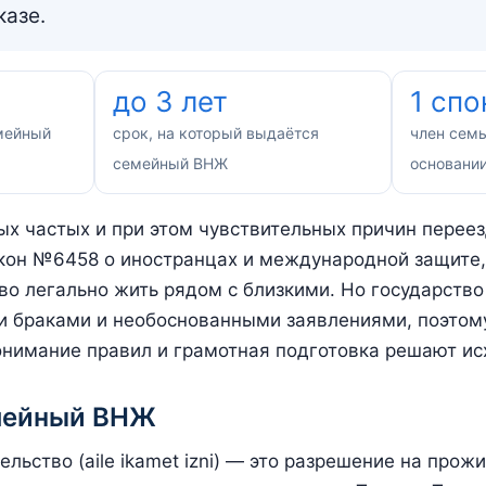
казе.
до 3 лет
1 сп
емейный
срок, на который выдаётся
член семь
семейный ВНЖ
основани
х частых и при этом чувствительных причин переез
акон №6458 о иностранцах и международной защите
во легально жить рядом с близкими. Но государств
и браками и необоснованными заявлениями, поэтом
онимание правил и грамотная подготовка решают ис
емейный ВНЖ
льство (aile ikamet izni) — это разрешение на прож