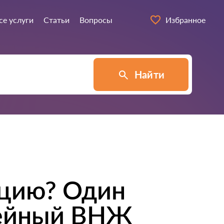
се услуги
Статьи
Вопросы
Избранное
Найти
рцию? Один
мейный ВНЖ