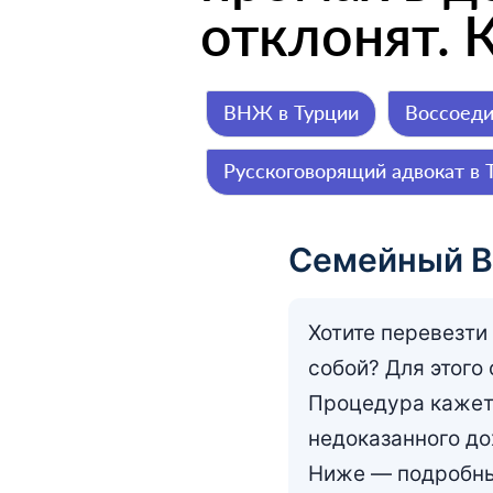
отклонят. 
ВНЖ в Турции
Воссоед
Русскоговорящий адвокат в 
Семейный В
Хотите перевезти
собой? Для этого
Процедура кажетс
недоказанного до
Ниже — подробный