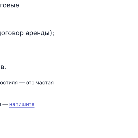
оговые
договор аренды);
в.
остиля — это частая
ти —
напишите