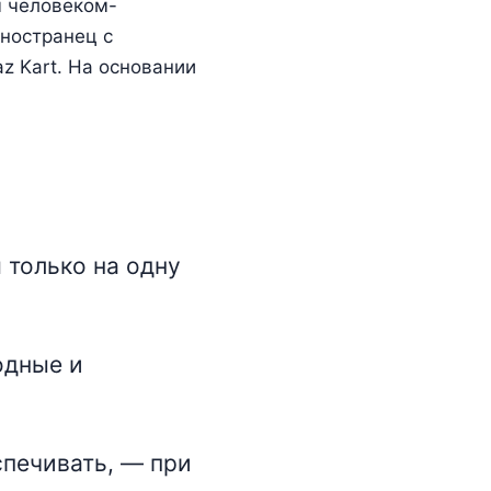
м человеком-
иностранец с
z Kart. На основании
только на одну
одные и
спечивать, — при