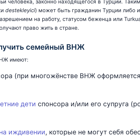
ьи человека, законно находящегося в Турции. Таки
ки
destekleyici
) может быть гражданин Турции либо 
зрешением на работу, статусом беженца или Turkua
получают право жить в стране.
олучить семейный ВНЖ
ВНЖ имеют:
ора (при многожёнстве ВНЖ оформляется 
етние дети
спонсора и/или его супруга (р
 на иждивении
, которые не могут себя обе