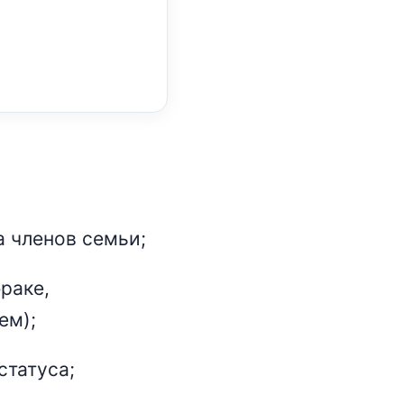
а членов семьи;
раке,
ем);
статуса;