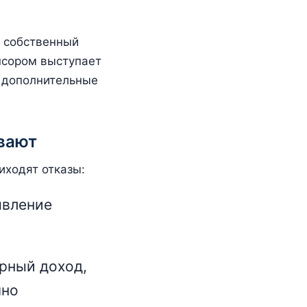
а собственный
нсором выступает
ь дополнительные
вают
иходят отказы:
явление
рный доход,
чно