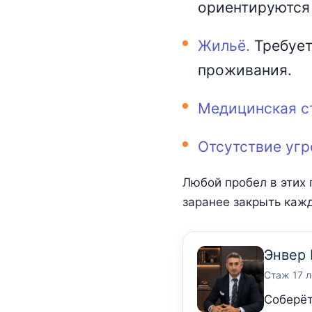
ориентируются 
Жильё.
Требует
проживания.
Медицинская с
Отсутствие уг
Любой пробел в этих 
заранее закрыть кажд
Энвер 
Стаж 17 л
Соберёт