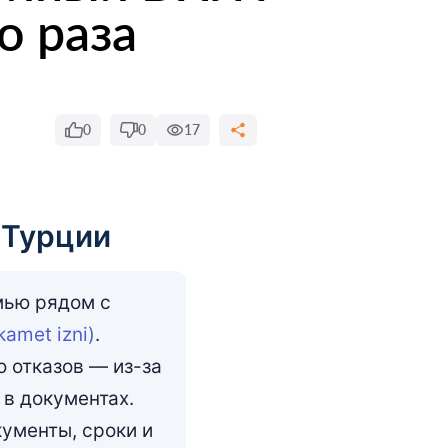
о раза
0
0
17
 Турции
мью рядом с
amet izni)
.
 отказов — из-за
 в документах.
кументы, сроки и