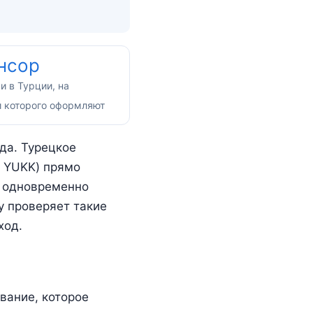
онсор
и в Турции, на
и которого оформляют
да. Турецкое
, YUKK) прямо
о одновременно
у проверяет такие
ход.
ивание, которое