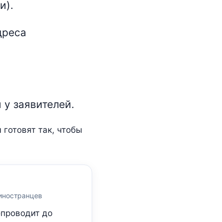
и).
дреса
 у заявителей.
 готовят так, чтобы
 иностранцев
опроводит до