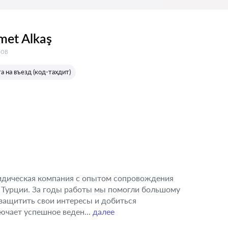
met Alkaş
в:
вов
а на въезд (код-тахдит)
ридическая компания с опытом сопровождения
 Турции. За годы работы мы помогли большому
защитить свои интересы и добиться
ючает успешное веден...
далее