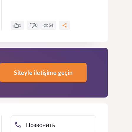
1
0
54
Siteyle iletişime geçin
Позвонить