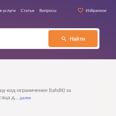
е услуги
Статьи
Вопросы
Избранное
Найти
 код-ограничение (tahdit) за
яца д...
далее