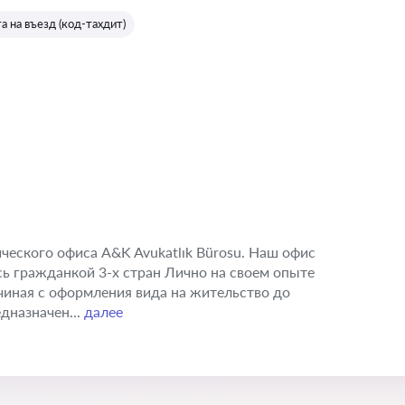
Оценка:
а на въезд (код-тахдит)
еского офиса A&K Avukatlık Bürosu. Наш офис
ь гражданкой 3-х стран Лично на своем опыте
чиная с оформления вида на жительство до
дназначен...
далее