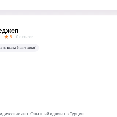
Реджеп
Отзывов:
5
0 отзывов
Оценка:
а на въезд (код-тахдит)
идических лиц. Опытный адвокат в Турции