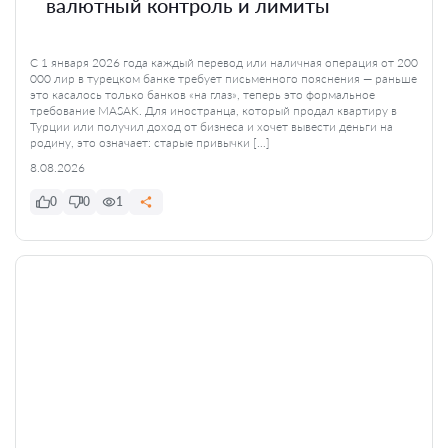
валютный контроль и лимиты
С 1 января 2026 года каждый перевод или наличная операция от 200
000 лир в турецком банке требует письменного пояснения — раньше
это касалось только банков «на глаз», теперь это формальное
требование MASAK. Для иностранца, который продал квартиру в
Турции или получил доход от бизнеса и хочет вывести деньги на
родину, это означает: старые привычки […]
8.08.2026
0
0
1