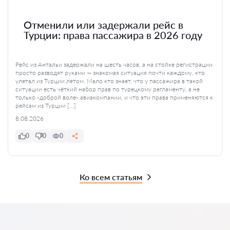
Отменили или задержали рейс в
Турции: права пассажира в 2026 году
Рейс из Антальи задержали на шесть часов, а на стойке регистрации
просто разводят руками — знакомая ситуация почти каждому, кто
улетал из Турции летом. Мало кто знает, что у пассажира в такой
ситуации есть чёткий набор прав по турецкому регламенту, а не
только «доброй воле» авиакомпании, и что эти права применяются к
рейсам из Турции […]
8.08.2026
0
0
0
Ко всем статьям