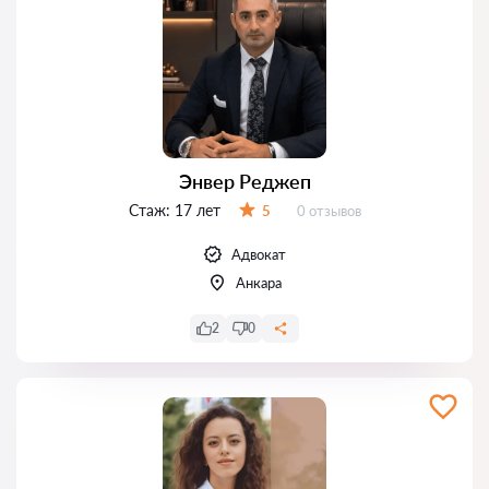
Энвер Реджеп
Стаж:
17 лет
Отзывов:
5
0 отзывов
Оценка:
Адвокат
Анкара
2
0