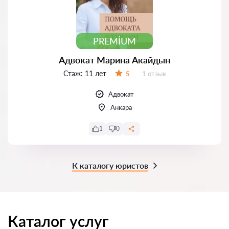
PREMIUM
Адвокат Марина Акайдын
Стаж:
11 лет
Отзывов:
5
1 отзыв
Оценка:
Адвокат
Анкара
1
0
К каталогу юристов
Каталог услуг