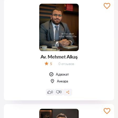
Av. Mehmet Alkaş
Отзывов:
5
0 отзывов
Оценка:
Адвокат
Анкара
0
0