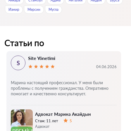
Анкара
Стамбул
Адана
Анталия
Айдын
Бурса
Измир
Мерсин
Мугла
Статьи по
Site Yönetimi
S
04.06.2026
Марина настоящий профессионал. У меня были
проблемы с получением гражданства. Оперативно
помогает и качественно консультирует.
Адвокат Марина Акайдын
Стаж:
11 лет
5
Оценка:
Адвокат