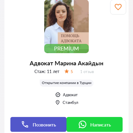
PREMIUM
Адвокат Марина Акайдын
Стаж:
11 лет
Отзывов:
5
1 отзыв
Оценка:
Открытие компании в Турции
Адвокат
Стамбул
Позвонить
Написать