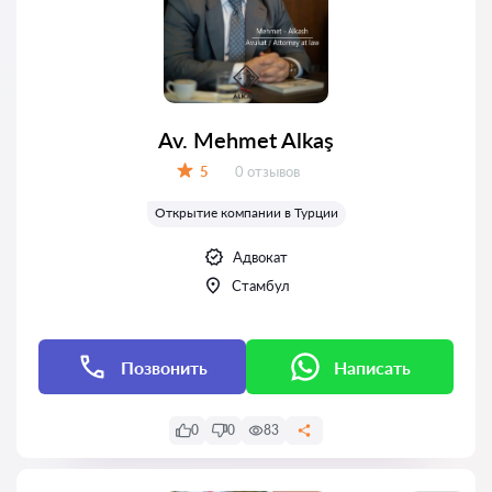
Av. Mehmet Alkaş
Отзывов:
5
0 отзывов
Оценка:
Открытие компании в Турции
Адвокат
Стамбул
Позвонить
Написать
0
0
83