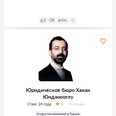
Написать
1
0
166
Юридическое бюро Хакан
Юнджюоглу
Стаж:
24 года
Отзывов:
5
0 отзывов
Оценка:
Открытие компании в Турции