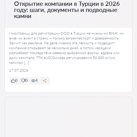
Открытие компании в Турции в 2026
году: шаги, документы и подводные
камни
Иностранцу для регистрации ООО в Турции не нужны ни ВНЖ, ни
виза, ни визит в страну — только загранпаспорт и доверенность.
Звучит как реклама. На деле именно эта лёгкость и подводит:
компанию открывают за несколько дней, а потом месяцами
разгребают последствия неверно выбранной формы, адреса или
доли капитала. ТТК 6102Основа регулирования 50 000 ₺Мин.
капитал […]
17.07.2026
0
0
4