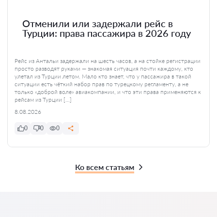
Отменили или задержали рейс в
Турции: права пассажира в 2026 году
Рейс из Антальи задержали на шесть часов, а на стойке регистрации
просто разводят руками — знакомая ситуация почти каждому, кто
улетал из Турции летом. Мало кто знает, что у пассажира в такой
ситуации есть чёткий набор прав по турецкому регламенту, а не
только «доброй воле» авиакомпании, и что эти права применяются к
рейсам из Турции […]
8.08.2026
0
0
0
Ко всем статьям