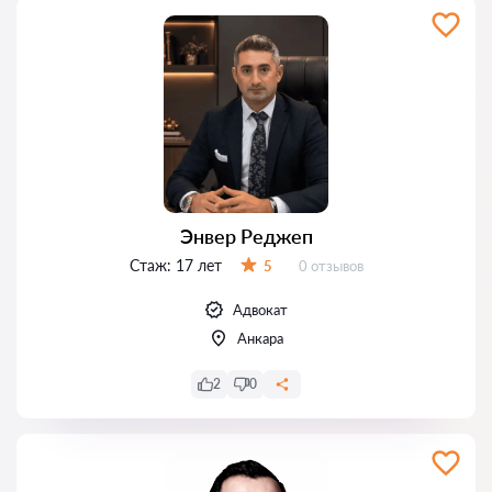
Энвер Реджеп
Стаж:
17 лет
Отзывов:
5
0 отзывов
Оценка:
Адвокат
Анкара
2
0