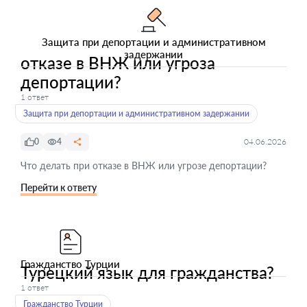
Защита при депортации и административном
задержании
отказе в ВНЖ или угроза
депортации?
1 ответ
Защита при депортации и административном задержании
0
4
04.06.2026
Что делать при отказе в ВНЖ или угрозе депортации?
Перейти к ответу
Гражданство Турции
Турецкий язык для гражданства?
1 ответ
Гражданство Турции