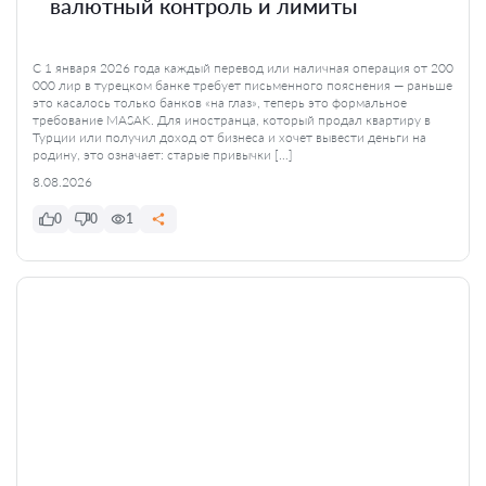
валютный контроль и лимиты
С 1 января 2026 года каждый перевод или наличная операция от 200
000 лир в турецком банке требует письменного пояснения — раньше
это касалось только банков «на глаз», теперь это формальное
требование MASAK. Для иностранца, который продал квартиру в
Турции или получил доход от бизнеса и хочет вывести деньги на
родину, это означает: старые привычки […]
8.08.2026
0
0
1