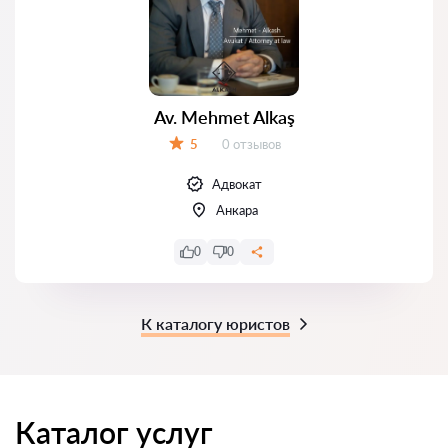
Av. Mehmet Alkaş
Отзывов:
5
0 отзывов
Оценка:
Адвокат
Анкара
0
0
К каталогу юристов
Каталог услуг