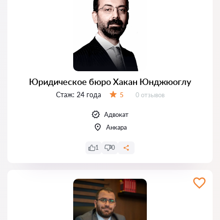
Юридическое бюро Хакан Юнджюоглу
Стаж:
24 года
Отзывов:
5
0 отзывов
Оценка:
Адвокат
Анкара
1
0