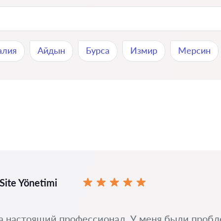
алия
Айдын
Бурса
Измир
Мерсин
Site Yönetimi
 настоящий профессионал. У меня были пробл