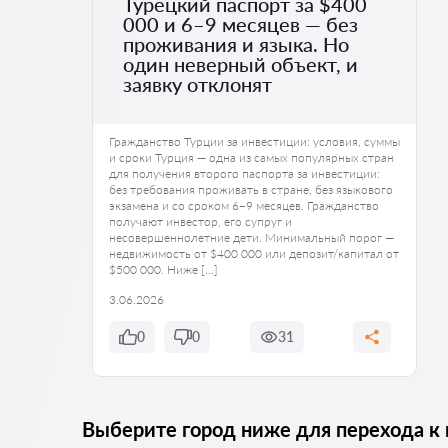
Турецкий паспорт за $400
000 и 6–9 месяцев — без
проживания и языка. Но
один неверный объект, и
заявку отклонят
Гражданство Турции за инвестиции: условия, суммы
и сроки Турция — одна из самых популярных стран
для получения второго паспорта за инвестиции:
без требования проживать в стране, без языкового
экзамена и со сроком 6–9 месяцев. Гражданство
получают инвестор, его супруг и
несовершеннолетние дети. Минимальный порог —
недвижимость от $400 000 или депозит/капитал от
$500 000. Ниже […]
3.06.2026
0
0
31
Выберите город ниже для перехода к 