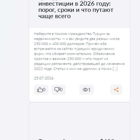
инвестиции в 2026 году:
порог, сроки и что путают
чаще всего
Наберите в поиске «гражданство Турции за
недвижимость» — и вы увидите два разных числа:
250 000 и 400 000 долларов. Причём оба
встречаются на сайтах турецких юридических
фирм, что сбивает окончательно. Объяснение
простое и важное: 250 000 — это порог из
редакции регламента, действовавшей до изменения
2022 года. Статьи с ним не удалили, а поиск […]
25.07.2026
0
0
1