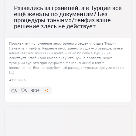
Развелись за границей, а в Турции всё
ещё женаты по документам? Без
процедуры танынма/тенфиз ваше
решение здесь не действует
Признание и исполнение иностранного решения суда в Турции
(танынма и тенфиз) Решение иностранного суда — о разводе, опеке,
алиментах или взыскании долга — само по себе в Турции не
действует. Чтобы оно имело силу, его нужно провести через
турецкий суд: это процедуры tanıma (признание) и tenfiz
(исполнение). Без них зарубежный развод в турецких документах не
[…]
4.06.2026
0
0
14