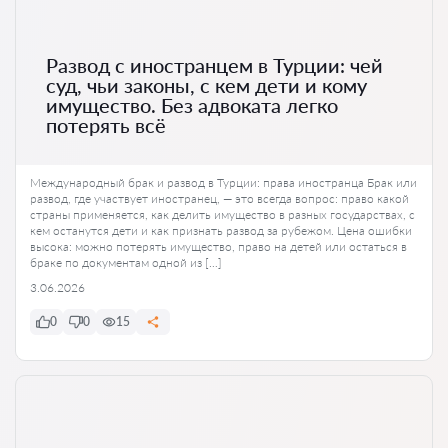
Развод с иностранцем в Турции: чей
суд, чьи законы, с кем дети и кому
имущество. Без адвоката легко
потерять всё
Международный брак и развод в Турции: права иностранца Брак или
развод, где участвует иностранец, — это всегда вопрос: право какой
страны применяется, как делить имущество в разных государствах, с
кем останутся дети и как признать развод за рубежом. Цена ошибки
высока: можно потерять имущество, право на детей или остаться в
браке по документам одной из […]
3.06.2026
0
0
15