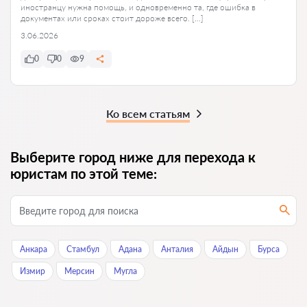
иностранцу нужна помощь, и одновременно та, где ошибка в
документах или сроках стоит дороже всего. […]
3.06.2026
0
0
9
Ко всем статьям
Выберите город ниже для перехода к
юристам по этой теме:
Анкара
Стамбул
Адана
Анталия
Айдын
Бурса
Измир
Мерсин
Мугла