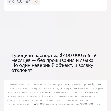
0
0
4
Турецкий паспорт за $400 000 и 6–9
месяцев — без проживания и языка.
Но один неверный объект, и заявку
отклонят
Гражданство Турции за инвестиции: условия, суммы и сроки Турция
— одна из самых популярных стран для получения второго паспорта
за инвестиции: без требования проживать в стране, без языкового
экзамена и со сроком 6–9 месяцев. Гражданство получают инвестор,
его супруг и несовершеннолетние дети. Минимальный порог —
недвижимость от $400 000 или депозит/капитал от $500 000. Ниже
[…]