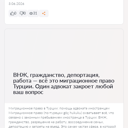
3.06.2026
0
0
31
ВНЖ, гражданство, депортация,
работа — всё это миграционное право
Турции. Один адвокат закроет любой
ваш вопрос
Миграционное право в Турции: помощь адвоката иностранцам
Миграционное право (по-турецки göç hukuku) охватывает всё, что
связано с законным пребыванием иностранца в Турции: ВНЖ,
гражданство, разрешение на работу, воссоединение семьи,
депортацию и запреты на въезд. Это самая частая сфера, в которой