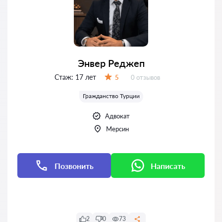
Энвер Реджеп
Стаж:
17 лет
Отзывов:
5
0 отзывов
Оценка:
Гражданство Турции
Адвокат
Мерсин
Позвонить
Написать
Написать
2
0
73