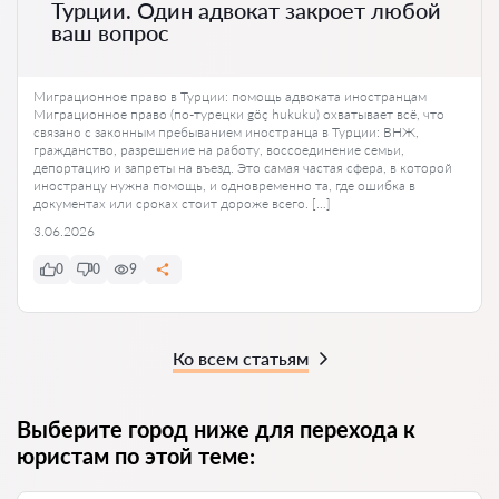
Турции. Один адвокат закроет любой
ваш вопрос
Миграционное право в Турции: помощь адвоката иностранцам
Миграционное право (по-турецки göç hukuku) охватывает всё, что
связано с законным пребыванием иностранца в Турции: ВНЖ,
гражданство, разрешение на работу, воссоединение семьи,
депортацию и запреты на въезд. Это самая частая сфера, в которой
иностранцу нужна помощь, и одновременно та, где ошибка в
документах или сроках стоит дороже всего. […]
3.06.2026
0
0
9
Ко всем статьям
Выберите город ниже для перехода к
юристам по этой теме: