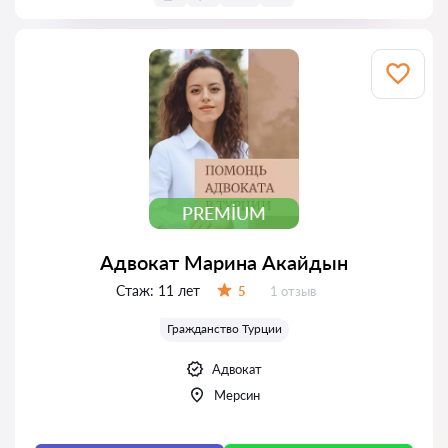
PREMIUM
Адвокат Марина Акайдын
Стаж:
11 лет
Отзывов:
5
1 отзыв
Оценка:
Гражданство Турции
Адвокат
Мерсин