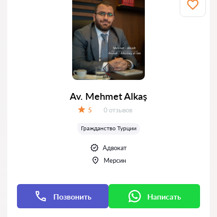
Av. Mehmet Alkaş
Отзывов:
5
0 отзывов
Оценка:
Гражданство Турции
Адвокат
Мерсин
Позвонить
Написать