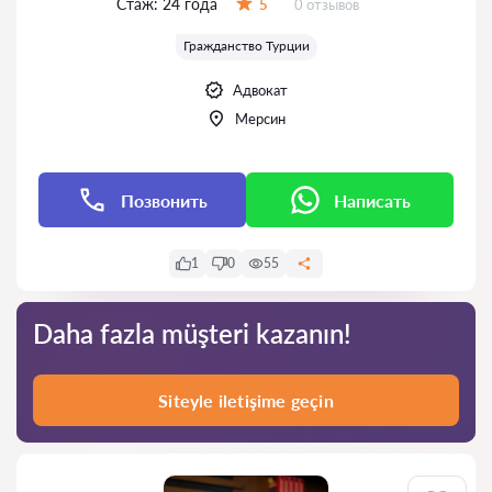
Стаж:
24 года
Отзывов:
5
0 отзывов
Оценка:
Гражданство Турции
Адвокат
Мерсин
Позвонить
Написать
1
0
55
Daha fazla müşteri kazanın!
Siteyle iletişime geçin