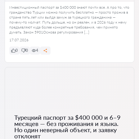
Инвестиционный паспорт за $400 000 знают почти все. А про то, что
гражданство Турции можно получить бесплатно — просто прожив в
стране пять лет или выйдя замуж за турецкого гражданина —
почему-то молчат. Путь дольше, но он реален, и в 2026 году к нему
предъявляют куда более конкретные требования, чем принято
думать. Закон 5901Основа регулирования […]
17.07.2026
0
0
4
Турецкий паспорт за $400 000 и 6–9
месяцев — без проживания и языка.
Но один неверный объект, и заявку
отклонят