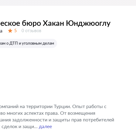
еское бюро Хакан Юнджюоглу
а
Отзывов:
5
0 отзывов
Оценка:
лам о ДТП и уголовным делам
омпаний на территории Турции. Опыт работы с
во многих аспектах права. От возмещения
кания задолженности и защиты прав потребителей
сделок и защи...
далее