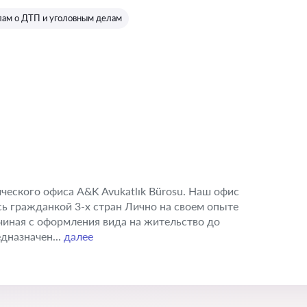
Оценка:
лам о ДТП и уголовным делам
еского офиса A&K Avukatlık Bürosu. Наш офис
ь гражданкой 3-х стран Лично на своем опыте
чиная с оформления вида на жительство до
дназначен...
далее