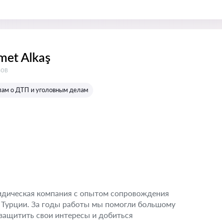
met Alkaş
в:
вов
лам о ДТП и уголовным делам
ридическая компания с опытом сопровождения
 Турции. За годы работы мы помогли большому
защитить свои интересы и добиться