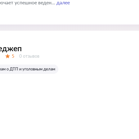
ючает успешное веден...
далее
Реджеп
Отзывов:
5
0 отзывов
Оценка:
лам о ДТП и уголовным делам