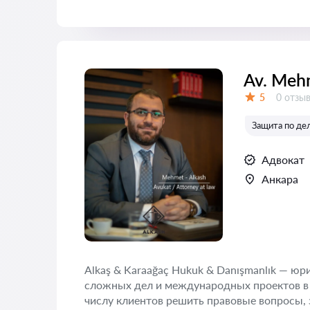
Av. Meh
Отзыво
5
0 отзы
Оценка:
Защита по де
Адвокат
Анкара
Alkaş & Karaağaç Hukuk & Danışmanlık — ю
сложных дел и международных проектов в
числу клиентов решить правовые вопросы, 