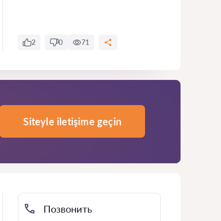
2
0
71
Siteyle iletişime geçin
Позвонить