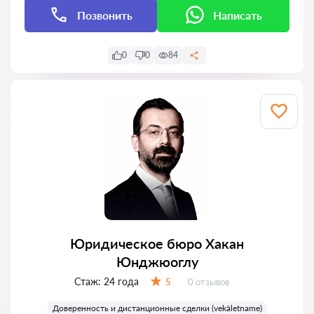
Позвонить
Написать
0
0
84
Юридическое бюро Хакан
Юнджюоглу
Стаж:
24 года
Отзывов:
5
0 отзывов
Оценка:
Доверенность и дистанционные сделки (vekâletname)