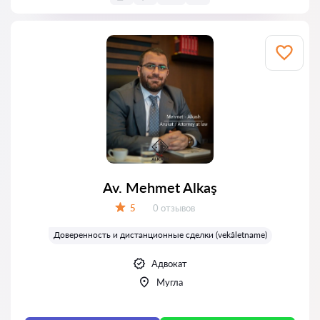
Av. Mehmet Alkaş
Отзывов:
5
0 отзывов
Оценка:
Доверенность и дистанционные сделки (vekâletname)
Адвокат
Мугла