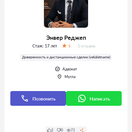
Энвер Реджеп
Стаж:
17 лет
Отзывов:
5
0 отзывов
Оценка:
Доверенность и дистанционные сделки (vekâletname)
Адвокат
Мугла
Позвонить
Написать
Написать
2
0
73