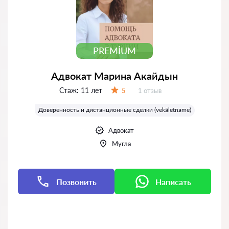
PREMIUM
Адвокат Марина Акайдын
Стаж:
11 лет
Отзывов:
5
1 отзыв
Оценка:
Доверенность и дистанционные сделки (vekâletname)
Адвокат
Мугла
Позвонить
Написать
Написать