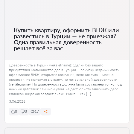
Купить квартиру, оформить ВНЖ или
развестись в Турции — не приезжая?
Одна правильная доверенность
решает всё за вас
Доверенность в Турции (vekâletname): сделки без вашего
присутствия Большинство дел в Турции — покупку недвижимости,
оформление ВНЖ, открытие компании, ведение суда — можно
провести, не приезжая в страну, по нотариальной доверенности
(vekâletname). Но доверенность должна быть составлена точно под
нужные действия: слишком узкая не даст юристу завершить дело,
слишком широкая создаёт риски. Ниже — как […]
3.06.2026
0
0
17