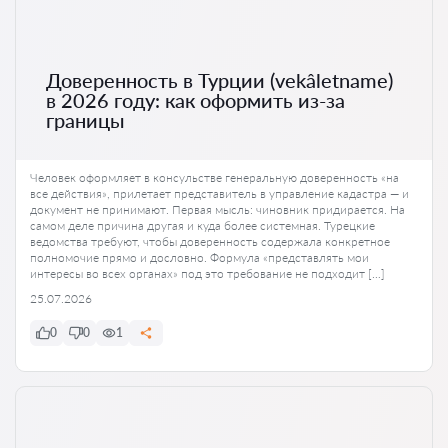
Доверенность в Турции (vekâletname)
в 2026 году: как оформить из-за
границы
Человек оформляет в консульстве генеральную доверенность «на
все действия», прилетает представитель в управление кадастра — и
документ не принимают. Первая мысль: чиновник придирается. На
самом деле причина другая и куда более системная. Турецкие
ведомства требуют, чтобы доверенность содержала конкретное
полномочие прямо и дословно. Формула «представлять мои
интересы во всех органах» под это требование не подходит […]
25.07.2026
0
0
1