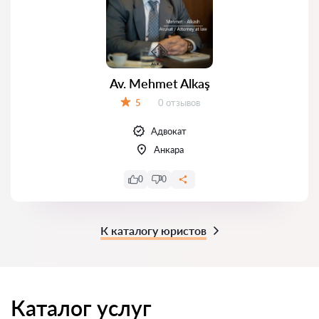
Av. Mehmet Alkaş
Отзывов:
5
0 отзывов
Оценка:
Адвокат
Анкара
0
0
К каталогу юристов
Каталог услуг