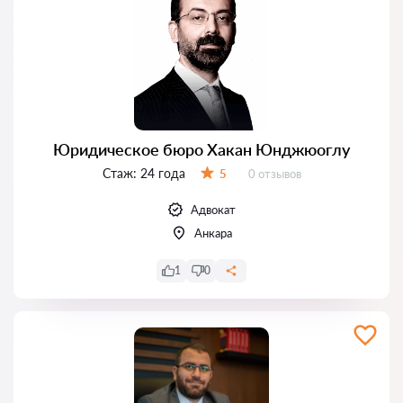
Юридическое бюро Хакан Юнджюоглу
Стаж:
24 года
Отзывов:
5
0 отзывов
Оценка:
Адвокат
Анкара
1
0