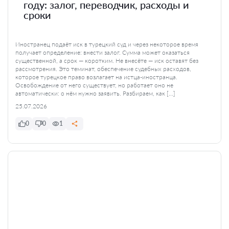
году: залог, переводчик, расходы и
сроки
Иностранец подаёт иск в турецкий суд и через некоторое время
получает определение: внести залог. Сумма может оказаться
существенной, а срок — коротким. Не внесёте — иск оставят без
рассмотрения. Это теминат, обеспечение судебных расходов,
которое турецкое право возлагает на истца-иностранца.
Освобождение от него существует, но работает оно не
автоматически: о нём нужно заявить. Разбираем, как […]
25.07.2026
0
0
1