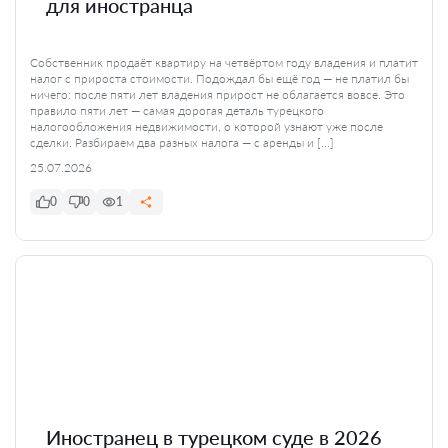
для иностранца
Собственник продаёт квартиру на четвёртом году владения и платит
налог с прироста стоимости. Подождал бы ещё год — не платил бы
ничего: после пяти лет владения прирост не облагается вовсе. Это
правило пяти лет — самая дорогая деталь турецкого
налогообложения недвижимости, о которой узнают уже после
сделки. Разбираем два разных налога — с аренды и […]
25.07.2026
0
0
1
Иностранец в турецком суде в 2026