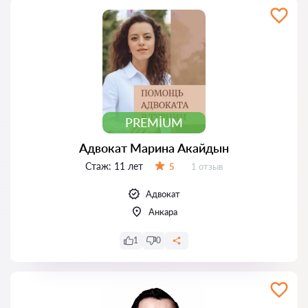
PREMIUM
Адвокат Марина Акайдын
Стаж:
11 лет
Отзывов:
5
1 отзыв
Оценка:
Адвокат
Анкара
1
0