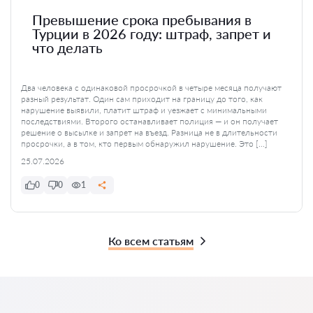
Превышение срока пребывания в
Турции в 2026 году: штраф, запрет и
что делать
Два человека с одинаковой просрочкой в четыре месяца получают
разный результат. Один сам приходит на границу до того, как
нарушение выявили, платит штраф и уезжает с минимальными
последствиями. Второго останавливает полиция — и он получает
решение о высылке и запрет на въезд. Разница не в длительности
просрочки, а в том, кто первым обнаружил нарушение. Это […]
25.07.2026
0
0
1
Ко всем статьям