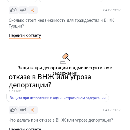
0
3
04.06.2026
Сколько стоит недвижимость для гражданства и ВНЖ
Турции?
Перейти к ответу
Защита при депортации и административном
задержании
отказе в ВНЖ или угроза
депортации?
1 ответ
Защита при депортации и административном задержании
0
4
04.06.2026
Что делать при отказе в ВНЖ или угрозе депортации?
Перейти к ответу