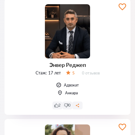
Энвер Реджеп
Стаж:
17 лет
Отзывов:
5
0 отзывов
Оценка:
Адвокат
Анкара
2
0