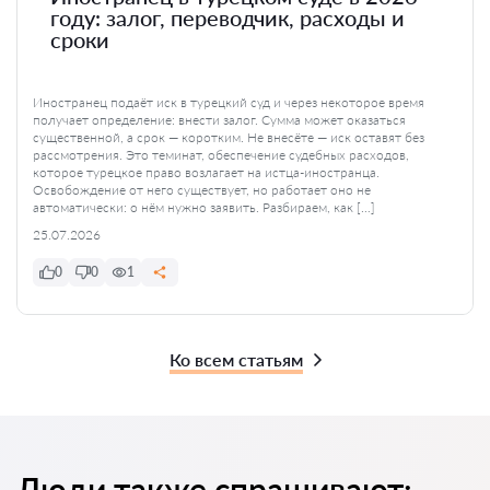
году: залог, переводчик, расходы и
сроки
Иностранец подаёт иск в турецкий суд и через некоторое время
получает определение: внести залог. Сумма может оказаться
существенной, а срок — коротким. Не внесёте — иск оставят без
рассмотрения. Это теминат, обеспечение судебных расходов,
которое турецкое право возлагает на истца-иностранца.
Освобождение от него существует, но работает оно не
автоматически: о нём нужно заявить. Разбираем, как […]
25.07.2026
0
0
1
Ко всем статьям
Люди также спрашивают: