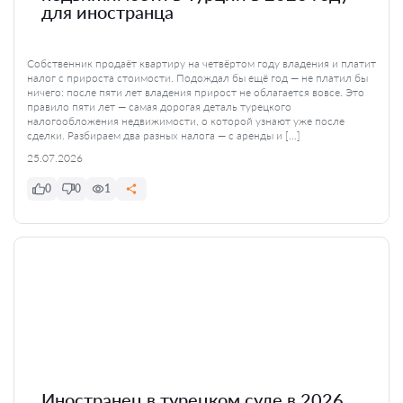
для иностранца
Собственник продаёт квартиру на четвёртом году владения и платит
налог с прироста стоимости. Подождал бы ещё год — не платил бы
ничего: после пяти лет владения прирост не облагается вовсе. Это
правило пяти лет — самая дорогая деталь турецкого
налогообложения недвижимости, о которой узнают уже после
сделки. Разбираем два разных налога — с аренды и […]
25.07.2026
0
0
1
Иностранец в турецком суде в 2026