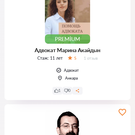
PREMIUM
Адвокат Марина Акайдын
Стаж:
11 лет
Отзывов:
5
1 отзыв
Оценка:
Адвокат
Анкара
1
0