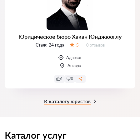
Юридическое бюро Хакан Юнджюоглу
Стаж:
24 года
Отзывов:
5
0 отзывов
Оценка:
Адвокат
Анкара
1
0
К каталогу юристов
Каталог услуг