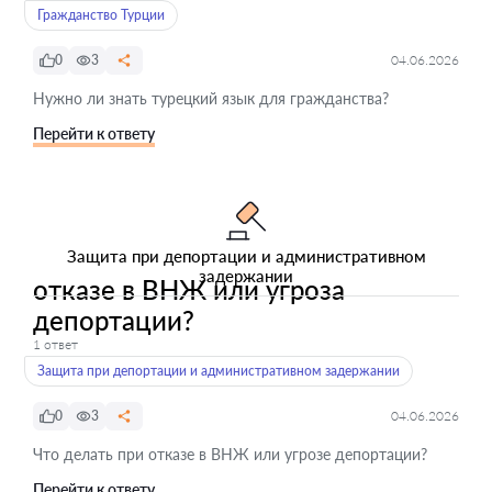
Гражданство Турции
0
3
04.06.2026
Нужно ли знать турецкий язык для гражданства?
Перейти к ответу
Защита при депортации и административном
задержании
отказе в ВНЖ или угроза
депортации?
1 ответ
Защита при депортации и административном задержании
0
3
04.06.2026
Что делать при отказе в ВНЖ или угрозе депортации?
Перейти к ответу