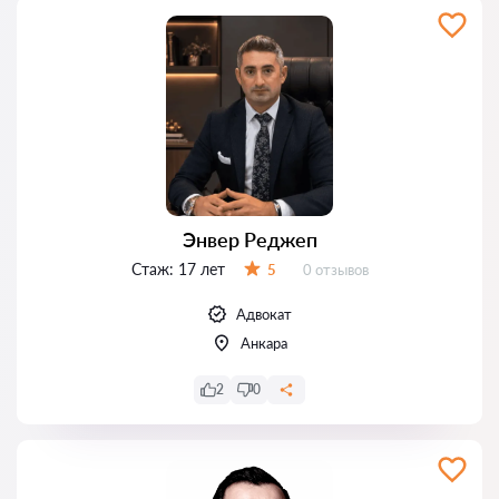
Энвер Реджеп
Стаж:
17 лет
Отзывов:
5
0 отзывов
Оценка:
Адвокат
Анкара
2
0