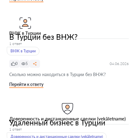
ВНЖ в Турции
В Турции без ВНЖ?
1 ответ
ВНЖ в Турции
0
5
04.06.2026
Сколько можно находиться в Турции без ВНЖ?
Перейти к ответу
Доверенность и дистанционные сделки (vekâletname)
Удаленный бизнес в Турции
1 ответ
Доверенность и дистанционные сделки (vekâletname)