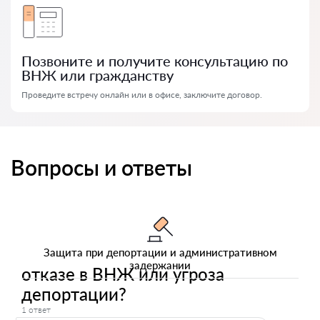
Позвоните и получите консультацию по
ВНЖ или гражданству
Проведите встречу онлайн или в офисе, заключите договор.
Вопросы и ответы
Защита при депортации и административном
задержании
отказе в ВНЖ или угроза
депортации?
1 ответ