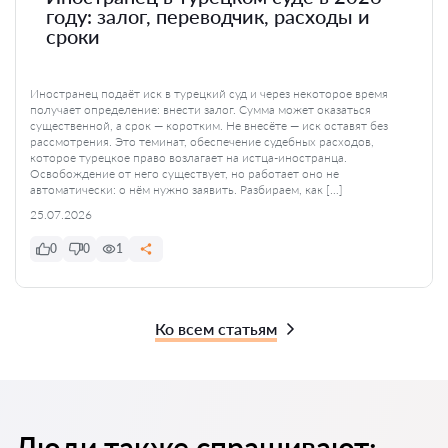
году: залог, переводчик, расходы и
сроки
Иностранец подаёт иск в турецкий суд и через некоторое время
получает определение: внести залог. Сумма может оказаться
существенной, а срок — коротким. Не внесёте — иск оставят без
рассмотрения. Это теминат, обеспечение судебных расходов,
которое турецкое право возлагает на истца-иностранца.
Освобождение от него существует, но работает оно не
автоматически: о нём нужно заявить. Разбираем, как […]
25.07.2026
0
0
1
Ко всем статьям
Люди также спрашивают: