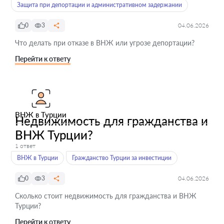
Защита при депортации и административном задержании
0
3
04.06.2026
Что делать при отказе в ВНЖ или угрозе депортации?
Перейти к ответу
ВНЖ в Турции
Недвижимость для гражданства и
ВНЖ Турции?
1 ответ
ВНЖ в Турции
Гражданство Турции за инвестиции
0
3
04.06.2026
Сколько стоит недвижимость для гражданства и ВНЖ
Турции?
Перейти к ответу