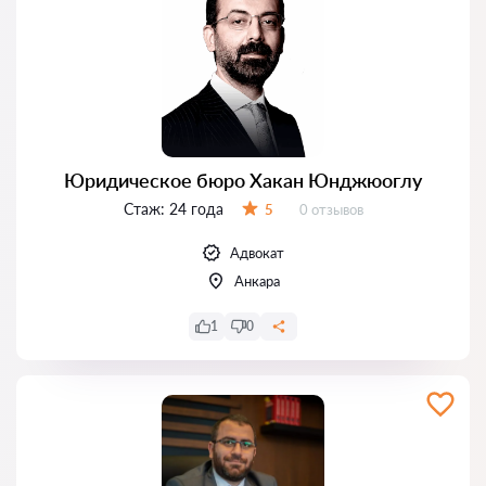
Юридическое бюро Хакан Юнджюоглу
Стаж:
24 года
Отзывов:
5
0 отзывов
Оценка:
Адвокат
Анкара
1
0