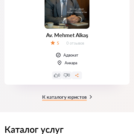
Av. Mehmet Alkaş
Отзывов:
5
0 отзывов
Оценка:
Адвокат
Анкара
0
0
К каталогу юристов
Каталог услуг