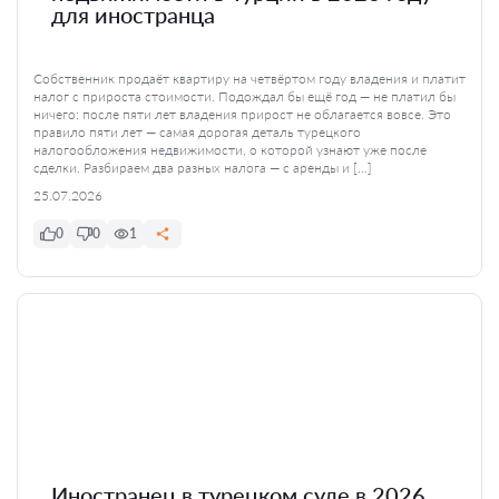
для иностранца
Собственник продаёт квартиру на четвёртом году владения и платит
налог с прироста стоимости. Подождал бы ещё год — не платил бы
ничего: после пяти лет владения прирост не облагается вовсе. Это
правило пяти лет — самая дорогая деталь турецкого
налогообложения недвижимости, о которой узнают уже после
сделки. Разбираем два разных налога — с аренды и […]
25.07.2026
0
0
1
Иностранец в турецком суде в 2026