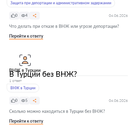
Защита при депортации и административном задержании
0
4
04.06.2026
Что делать при отказе в ВНЖ или угрозе депортации?
Перейти к ответу
ВНЖ в Турции
В Турции без ВНЖ?
1 ответ
ВНЖ в Турции
0
5
04.06.2026
Сколько можно находиться в Турции без ВНЖ?
Перейти к ответу