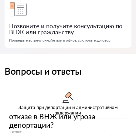
Позвоните и получите консультацию по
ВНЖ или гражданству
Проведите встречу онлайн или в офисе, заключите договор.
Вопросы и ответы
Защита при депортации и административном
задержании
отказе в ВНЖ или угроза
депортации?
1 ответ