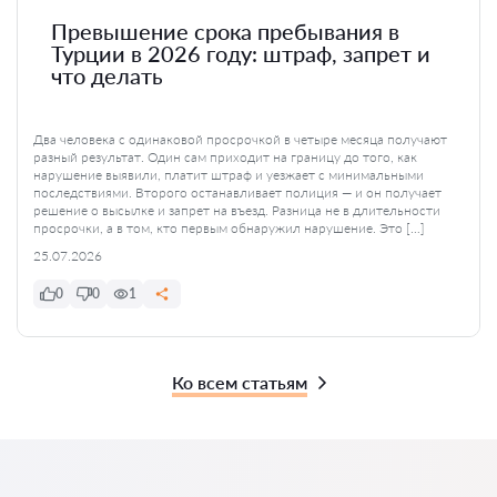
Превышение срока пребывания в
Турции в 2026 году: штраф, запрет и
что делать
Два человека с одинаковой просрочкой в четыре месяца получают
разный результат. Один сам приходит на границу до того, как
нарушение выявили, платит штраф и уезжает с минимальными
последствиями. Второго останавливает полиция — и он получает
решение о высылке и запрет на въезд. Разница не в длительности
просрочки, а в том, кто первым обнаружил нарушение. Это […]
25.07.2026
0
0
1
Ко всем статьям