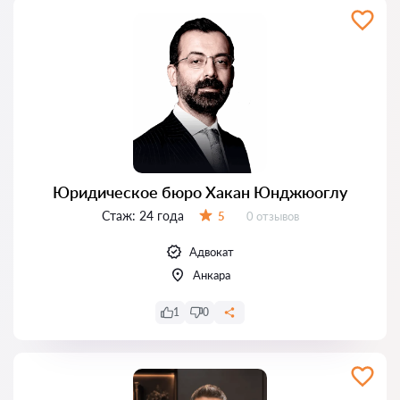
Юридическое бюро Хакан Юнджюоглу
Стаж:
24 года
Отзывов:
5
0 отзывов
Оценка:
Адвокат
Анкара
1
0