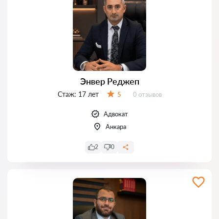
Энвер Реджеп
Стаж:
17 лет
Отзывов:
5
0 отзывов
Оценка:
Адвокат
Анкара
2
0