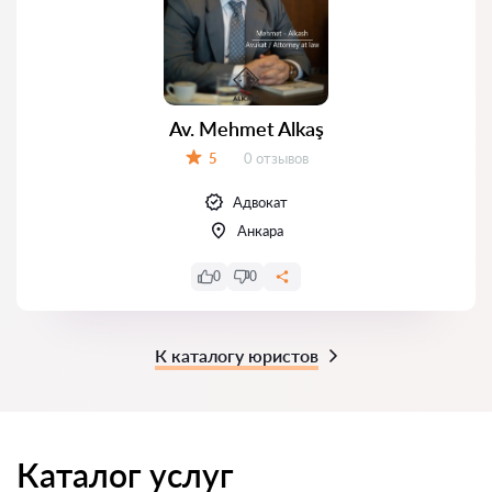
Av. Mehmet Alkaş
Отзывов:
5
0 отзывов
Оценка:
Адвокат
Анкара
0
0
К каталогу юристов
Каталог услуг