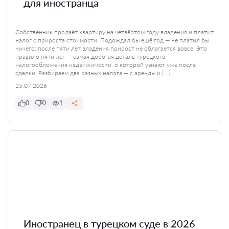
для иностранца
Собственник продаёт квартиру на четвёртом году владения и платит
налог с прироста стоимости. Подождал бы ещё год — не платил бы
ничего: после пяти лет владения прирост не облагается вовсе. Это
правило пяти лет — самая дорогая деталь турецкого
налогообложения недвижимости, о которой узнают уже после
сделки. Разбираем два разных налога — с аренды и […]
25.07.2026
0
0
1
Иностранец в турецком суде в 2026