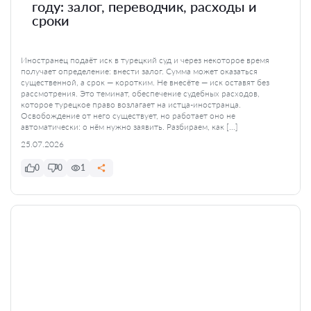
году: залог, переводчик, расходы и
сроки
Иностранец подаёт иск в турецкий суд и через некоторое время
получает определение: внести залог. Сумма может оказаться
существенной, а срок — коротким. Не внесёте — иск оставят без
рассмотрения. Это теминат, обеспечение судебных расходов,
которое турецкое право возлагает на истца-иностранца.
Освобождение от него существует, но работает оно не
автоматически: о нём нужно заявить. Разбираем, как […]
25.07.2026
0
0
1