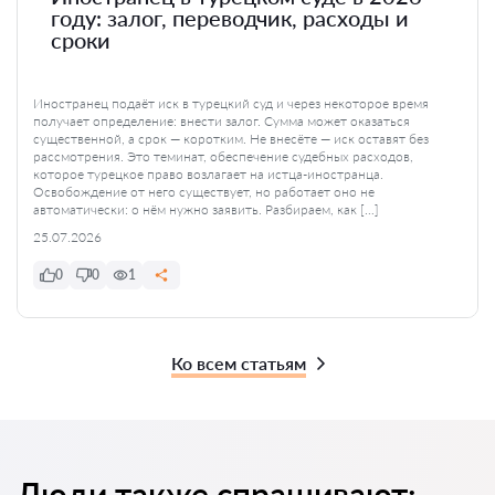
году: залог, переводчик, расходы и
сроки
Иностранец подаёт иск в турецкий суд и через некоторое время
получает определение: внести залог. Сумма может оказаться
существенной, а срок — коротким. Не внесёте — иск оставят без
рассмотрения. Это теминат, обеспечение судебных расходов,
которое турецкое право возлагает на истца-иностранца.
Освобождение от него существует, но работает оно не
автоматически: о нём нужно заявить. Разбираем, как […]
25.07.2026
0
0
1
Ко всем статьям
Люди также спрашивают: