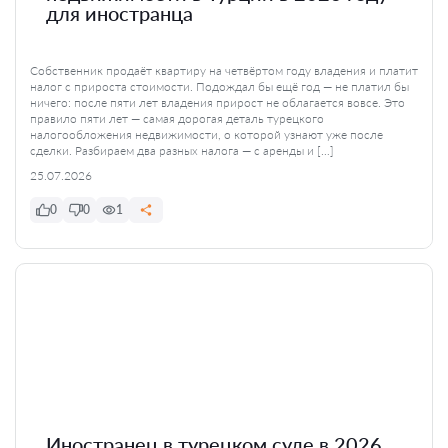
для иностранца
Собственник продаёт квартиру на четвёртом году владения и платит
налог с прироста стоимости. Подождал бы ещё год — не платил бы
ничего: после пяти лет владения прирост не облагается вовсе. Это
правило пяти лет — самая дорогая деталь турецкого
налогообложения недвижимости, о которой узнают уже после
сделки. Разбираем два разных налога — с аренды и […]
25.07.2026
0
0
1
Иностранец в турецком суде в 2026