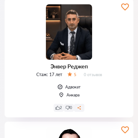
Энвер Реджеп
Стаж:
17 лет
Отзывов:
5
0 отзывов
Оценка:
Адвокат
Анкара
2
0