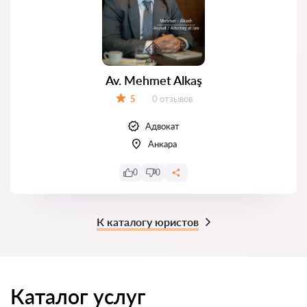
Av. Mehmet Alkaş
Отзывов:
5
0 отзывов
Оценка:
Адвокат
Анкара
0
0
К каталогу юристов
Каталог услуг