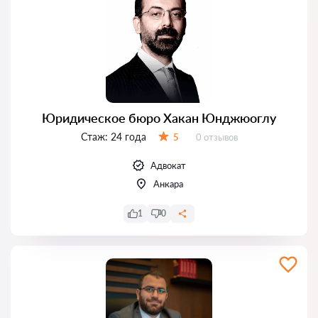
Юридическое бюро Хакан Юнджюоглу
Стаж:
24 года
Отзывов:
5
0 отзывов
Оценка:
Адвокат
Анкара
1
0