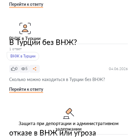
Перейти к ответу
ВНЖ в Турции
В Турции без ВНЖ?
1 ответ
ВНЖ в Турции
0
5
04.06.2026
Сколько можно находиться в Турции без ВНЖ?
Перейти к ответу
Защита при депортации и административном
задержании
отказе в ВНЖ или угроза