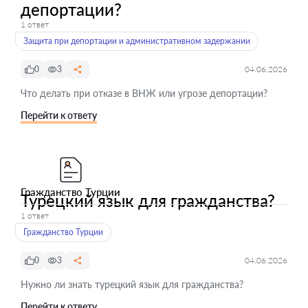
депортации?
1 ответ
Защита при депортации и административном задержании
0
3
04.06.2026
Что делать при отказе в ВНЖ или угрозе депортации?
Перейти к ответу
Гражданство Турции
Турецкий язык для гражданства?
1 ответ
Гражданство Турции
0
3
04.06.2026
Нужно ли знать турецкий язык для гражданства?
Перейти к ответу