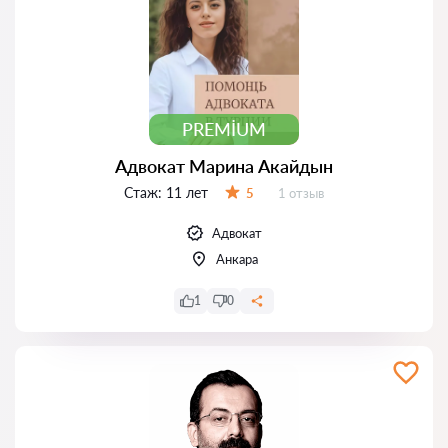
PREMIUM
Адвокат Марина Акайдын
Стаж:
11 лет
Отзывов:
5
1 отзыв
Оценка:
Адвокат
Анкара
1
0