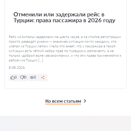
Отменили или задержали рейс в
Турции: права пассажира в 2026 году
Рейс из Антальи задержали на шесть часов, а на стойке регистрации
просто разводят руками — знакомая ситуация почти каждому, кто
улетал из Турции летом. Мало кто знает, что у пассажира в такой
ситуации есть чёткий набор прав по турецкому регламенту, а не
только «доброй воле» авиакомпании, и что эти права применяются к
рейсам из Турции […]
8.08.2026
0
0
0
Ко всем статьям