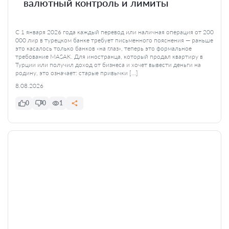
валютный контроль и лимиты
С 1 января 2026 года каждый перевод или наличная операция от 200
000 лир в турецком банке требует письменного пояснения — раньше
это касалось только банков «на глаз», теперь это формальное
требование MASAK. Для иностранца, который продал квартиру в
Турции или получил доход от бизнеса и хочет вывести деньги на
родину, это означает: старые привычки […]
8.08.2026
0
0
1