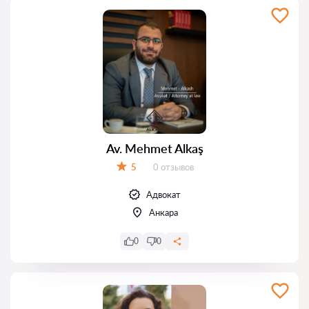
Av. Mehmet Alkaş
Отзывов:
5
0 отзывов
Оценка:
Адвокат
Анкара
0
0