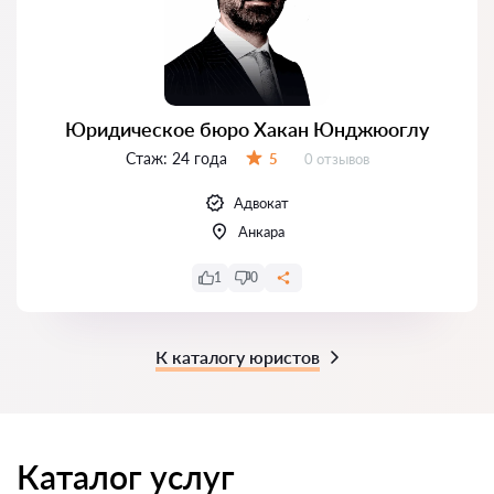
Юридическое бюро Хакан Юнджюоглу
Стаж:
24 года
Отзывов:
5
0 отзывов
Оценка:
Адвокат
Анкара
1
0
К каталогу юристов
Каталог услуг