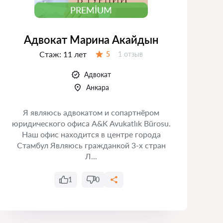
PREMIUM
Адвокат Марина Акайдын
Стаж:
11 лет
Отзывов:
5
1 отзыв
Оценка:
Адвокат
Анкара
Я являюсь адвокатом и сопартнёром
юридического офиса A&K Avukatlık Bürosu.
Наш офис находится в центре города
Стамбул Являюсь гражданкой 3-х стран
Л...
1
0