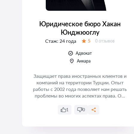
Юридическое бюро Хакан
Юнджюоглу
Стаж:
24 года
Отзывов:
5
0 отзывов
Оценка:
Адвокат
Анкара
 —
Защищает права иностранных клиентов и
компаний на территории Турции. Опыт
а
работы с 2002 года позволяет нам решать
проблемы во многих аспектах права. О...
1
0